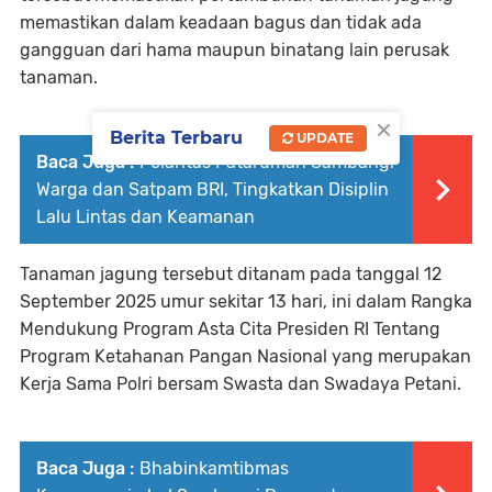
memastikan dalam keadaan bagus dan tidak ada
gangguan dari hama maupun binatang lain perusak
tanaman.
×
Berita Terbaru
UPDATE
Baca Juga :
Polantas Pataruman Sambangi
Warga dan Satpam BRI, Tingkatkan Disiplin
Lalu Lintas dan Keamanan
Tanaman jagung tersebut ditanam pada tanggal 12
September 2025 umur sekitar 13 hari, ini dalam Rangka
Mendukung Program Asta Cita Presiden RI Tentang
Program Ketahanan Pangan Nasional yang merupakan
Kerja Sama Polri bersam Swasta dan Swadaya Petani.
Baca Juga :
Bhabinkamtibmas