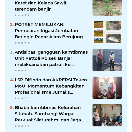
Karet dan Kelapa Sawit
terendam banjir
POTRET MEMILUKAN:
Pembiaran Irigasi Jembatan
Beringin Pagar Alam Berujung
'Bencana' Bagi Petani
Antisipasi gangguan kamtibmas
Unit Pattoli Polsek Banjar
melaksanakan patroli ke
tempat-tempat keramaian di
wilayah hukum
LSP Difindo dan AKPERSI Teken
MoU, Momentum Kebangkitan
Profesionalisme Jurnalis
Nasional
Bhabinkamtibmas Kelurahan
Situbatu Sambangi Warga,
Perkuat Silaturahmi dan Jaga
Kondusivitas Wilayah