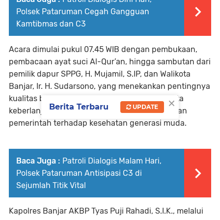
Polsek Pataruman Cegah Gangguan
Kamtibmas dan C3
Acara dimulai pukul 07.45 WIB dengan pembukaan,
pembacaan ayat suci Al-Qur’an, hingga sambutan dari
pemilik dapur SPPG, H. Mujamil, S.IP, dan Walikota
Banjar, Ir. H. Sudarsono, yang menekankan pentingnya
×
kualitas bahan baku, keamanan makanan, serta
Berita Terbaru
UPDATE
keberlanjutan program sebagai wujud perhatian
pemerintah terhadap kesehatan generasi muda.
Baca Juga :
Patroli Dialogis Malam Hari,
Polsek Pataruman Antisipasi C3 di
Sejumlah Titik Vital
Kapolres Banjar AKBP Tyas Puji Rahadi, S.I.K., melalui