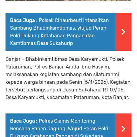
Baca Juga :
Polsek Cihaurbeuti Intensifkan
Sambang Bhabinkamtibmas, Wujud Peran
Polri Dukung Ketahanan Pangan dan
Kamtibmas Desa Sukahurip
Banjar – Bhabinkamtibmas Desa Karyamukti, Polsek
Pataruman, Polres Banjar, Aipda Ibnu Hasyim,
melaksanakan kegiatan sambang dan silaturahmi
kepada warga binaan pada Senin (5/1/2026). Kegiatan
tersebut berlangsung di Dusun Sukaharja RT 07/06,
Desa Karyamukti, Kecamatan Pataruman, Kota Banjar.
Baca Juga :
Polres Ciamis Monitoring
Rencana Panen Jagung, Wujud Peran Polri
Dukung Ketahanan Pangan di Sukadana