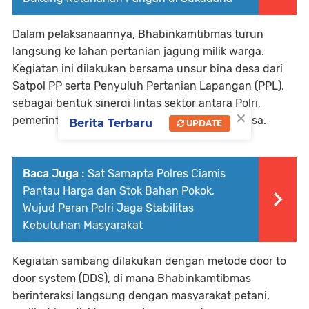
Dalam pelaksanaannya, Bhabinkamtibmas turun
langsung ke lahan pertanian jagung milik warga.
Kegiatan ini dilakukan bersama unsur bina desa dari
Satpol PP serta Penyuluh Pertanian Lapangan (PPL),
sebagai bentuk sinergi lintas sektor antara Polri,
×
pemerintah, dan unsur pertanian di tingkat desa.
Berita Terbaru
UPDATE
Baca Juga :
Sat Samapta Polres Ciamis
Pantau Harga dan Stok Bahan Pokok,
Wujud Peran Polri Jaga Stabilitas
Kebutuhan Masyarakat
Kegiatan sambang dilakukan dengan metode door to
door system (DDS), di mana Bhabinkamtibmas
berinteraksi langsung dengan masyarakat petani,