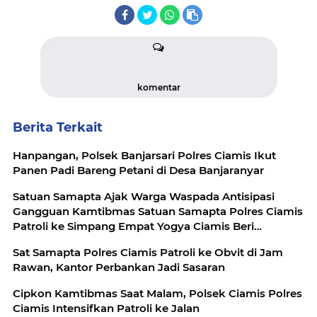
komentar
Berita Terkait
Hanpangan, Polsek Banjarsari Polres Ciamis Ikut
Panen Padi Bareng Petani di Desa Banjaranyar
Satuan Samapta Ajak Warga Waspada Antisipasi
Gangguan Kamtibmas Satuan Samapta Polres Ciamis
Patroli ke Simpang Empat Yogya Ciamis Beri
Imbauan Kamtibmas Berikan Rasa Aman, Sat
Sat Samapta Polres Ciamis Patroli ke Obvit di Jam
Samapta Polres Ciamis Beri Himbauan Kamtibmas ke
Rawan, Kantor Perbankan Jadi Sasaran
Warga
Cipkon Kamtibmas Saat Malam, Polsek Ciamis Polres
Ciamis Intensifkan Patroli ke Jalan