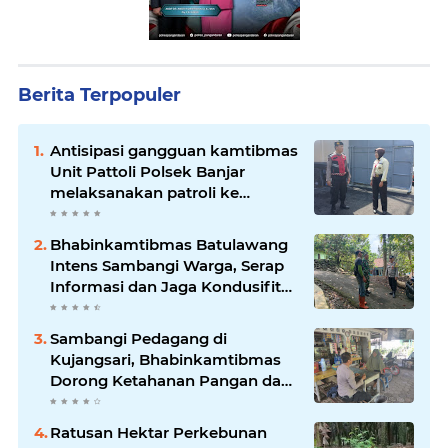
Berita Terpopuler
Antisipasi gangguan kamtibmas
Unit Pattoli Polsek Banjar
melaksanakan patroli ke
tempat-tempat keramaian di
wilayah hukum
Bhabinkamtibmas Batulawang
Intens Sambangi Warga, Serap
Informasi dan Jaga Kondusifitas
Lingkungan
Sambangi Pedagang di
Kujangsari, Bhabinkamtibmas
Dorong Ketahanan Pangan dan
Keamanan Lingkungan
Ratusan Hektar Perkebunan