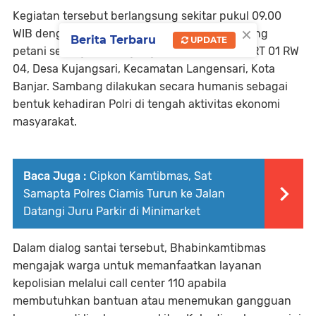
Kegiatan tersebut berlangsung sekitar pukul 09.00
×
WIB dengan menyambangi Ibu Hanifah, seorang
Berita Terbaru
UPDATE
petani sekaligus pedagang, di Dusun Cijurey RT 01 RW
04, Desa Kujangsari, Kecamatan Langensari, Kota
Banjar. Sambang dilakukan secara humanis sebagai
bentuk kehadiran Polri di tengah aktivitas ekonomi
masyarakat.
Baca Juga :
Cipkon Kamtibmas, Sat
Samapta Polres Ciamis Turun ke Jalan
Datangi Juru Parkir di Minimarket
Dalam dialog santai tersebut, Bhabinkamtibmas
mengajak warga untuk memanfaatkan layanan
kepolisian melalui call center 110 apabila
membutuhkan bantuan atau menemukan gangguan