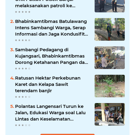
melaksanakan patroli ke
tempat-tempat keramaian di
wilayah hukum
Bhabinkamtibmas Batulawang
Intens Sambangi Warga, Serap
Informasi dan Jaga Kondusifitas
Lingkungan
Sambangi Pedagang di
Kujangsari, Bhabinkamtibmas
Dorong Ketahanan Pangan dan
Keamanan Lingkungan
Ratusan Hektar Perkebunan
Karet dan Kelapa Sawit
terendam banjir
Polantas Langensari Turun ke
Jalan, Edukasi Warga soal Lalu
Lintas dan Keselamatan
Berkendara