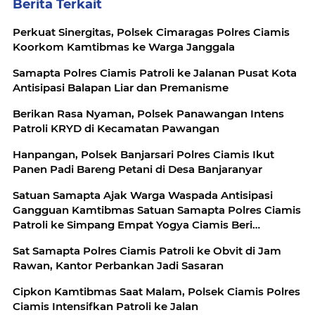
Berita Terkait
Perkuat Sinergitas, Polsek Cimaragas Polres Ciamis
Koorkom Kamtibmas ke Warga Janggala
Samapta Polres Ciamis Patroli ke Jalanan Pusat Kota
Antisipasi Balapan Liar dan Premanisme
Berikan Rasa Nyaman, Polsek Panawangan Intens
Patroli KRYD di Kecamatan Pawangan
Hanpangan, Polsek Banjarsari Polres Ciamis Ikut
Panen Padi Bareng Petani di Desa Banjaranyar
Satuan Samapta Ajak Warga Waspada Antisipasi
Gangguan Kamtibmas Satuan Samapta Polres Ciamis
Patroli ke Simpang Empat Yogya Ciamis Beri
Imbauan Kamtibmas Berikan Rasa Aman, Sat
Sat Samapta Polres Ciamis Patroli ke Obvit di Jam
Samapta Polres Ciamis Beri Himbauan Kamtibmas ke
Rawan, Kantor Perbankan Jadi Sasaran
Warga
Cipkon Kamtibmas Saat Malam, Polsek Ciamis Polres
Ciamis Intensifkan Patroli ke Jalan