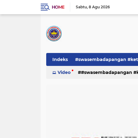
HOME
Sabtu
8 Agu 2026
Indeks
#swasembadapangan #keta
Pemerintah
Video
#swasembadapangan #ke
PEMERINTAHAN
pe
TNI/POLRI
Warta
Warta Berita
pemerintah
pemerintahan
tni/polr
tni/polri
warta
w