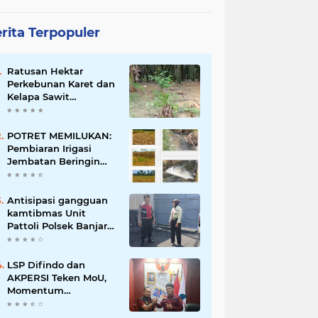
rita Terpopuler
Ratusan Hektar
Perkebunan Karet dan
Kelapa Sawit
terendam banjir
POTRET MEMILUKAN:
Pembiaran Irigasi
Jembatan Beringin
Pagar Alam Berujung
'Bencana' Bagi Petani
Antisipasi gangguan
kamtibmas Unit
Pattoli Polsek Banjar
melaksanakan patroli
ke tempat-tempat
keramaian di wilayah
LSP Difindo dan
hukum
AKPERSI Teken MoU,
Momentum
Kebangkitan
Profesionalisme