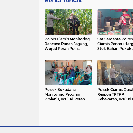
Berita Terkait
Polres Ciamis Monitoring
Sat Samapta Polres
Rencana Panen Jagung,
Ciamis Pantau Har
Wujud Peran Polri
Stok Bahan Pokok,
Dukung Ketahanan
Wujud Peran Polri 
Pangan di Sukadana
Stabilitas Kebutuha
Masyarakat
Polsek Sukadana
Polsek Ciamis Quic
Monitoring Program
Respon TPTKP
Prolanis, Wujud Peran
Kebakaran, Wujud 
Polri Dukung Kesehatan
Polri Hadir Tangani
dan Keamanan
Keadaan Darurat di
Masyarakat Ciparigi
Wilayah Hukum Ci