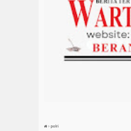
›
polri