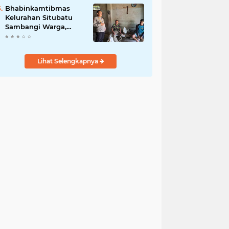
Jurnalis Nasional
Bhabinkamtibmas
Kelurahan Situbatu
Sambangi Warga,
Perkuat Silaturahmi
dan Jaga Kondusivitas
Wilayah
Lihat Selengkapnya