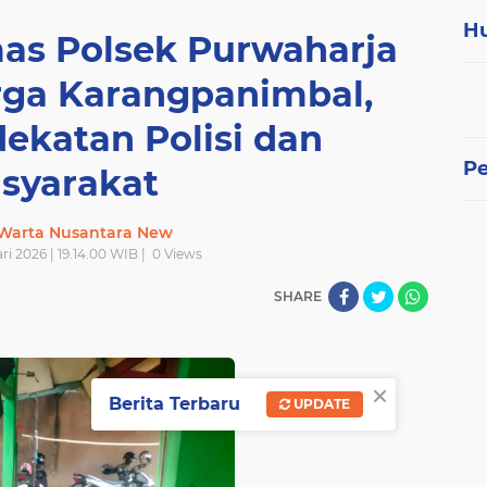
H
s Polsek Purwaharja
ga Karangpanimbal,
ekatan Polisi dan
P
syarakat
 Warta Nusantara New
i 2026 | 19.14.00 WIB |
0
Views
SHARE
×
Berita Terbaru
UPDATE