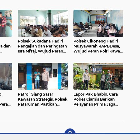
Polsek Sukadana Hadiri
Polsek Cikoneng Hadiri
ga dan
Pengajian dan Peringatan
Musyawarah RAPBDesa,
Isra Mi’raj, Wujud Peran
Wujud Peran Polri Kawal
Jaga
Polri Jaga Kamtibmas dan
Transparansi dan
n
Pererat Silaturahmi di
Kamtibmas Desa
Ciparigi
Sindangkasih
k
Patroli Siang Sasar
Lapor Pak Bhabin, Cara
Kawasan Strategis, Polsek
Polres Ciamis Berikan
Peran
Pataruman Pastikan
Pelayanan Prima Jaga
Situasi Tetap Aman dan
Harkamtibmas di Ciamis
Terkendali
amis