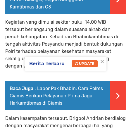
Kamtibmas dan C3
Kegiatan yang dimulai sekitar pukul 14.00 WIB
tersebut berlangsung dalam suasana akrab dan
penuh kehangatan. Kehadiran Bhabinkamtibmas di
tengah aktivitas Posyandu menjadi bentuk dukungan
Polri terhadap pelayanan kesehatan masyarakat
×
sekaligus sarana menjalin komunikasi langsung
Berita Terbaru
UPDATE
dengan warga.
Baca Juga :
Lapor Pak Bhabin, Cara Polres
Ciamis Berikan Pelayanan Prima Jaga
Harkamtibmas di Ciamis
Dalam kesempatan tersebut, Brigpol Andrian berdialog
dengan masyarakat mengenai berbagai hal yang