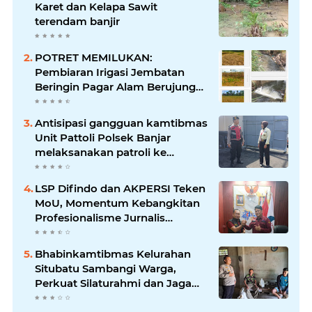
Karet dan Kelapa Sawit
terendam banjir
POTRET MEMILUKAN:
Pembiaran Irigasi Jembatan
Beringin Pagar Alam Berujung
'Bencana' Bagi Petani
Antisipasi gangguan kamtibmas
Unit Pattoli Polsek Banjar
melaksanakan patroli ke
tempat-tempat keramaian di
wilayah hukum
LSP Difindo dan AKPERSI Teken
MoU, Momentum Kebangkitan
Profesionalisme Jurnalis
Nasional
Bhabinkamtibmas Kelurahan
Situbatu Sambangi Warga,
Perkuat Silaturahmi dan Jaga
Kondusivitas Wilayah