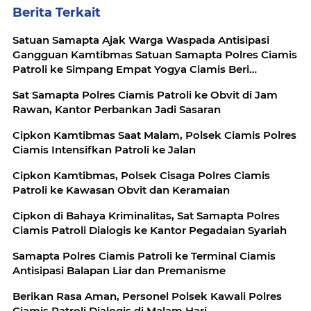
Berita Terkait
Satuan Samapta Ajak Warga Waspada Antisipasi
Gangguan Kamtibmas Satuan Samapta Polres Ciamis
Patroli ke Simpang Empat Yogya Ciamis Beri
Imbauan Kamtibmas Berikan Rasa Aman, Sat
Sat Samapta Polres Ciamis Patroli ke Obvit di Jam
Samapta Polres Ciamis Beri Himbauan Kamtibmas ke
Rawan, Kantor Perbankan Jadi Sasaran
Warga
Cipkon Kamtibmas Saat Malam, Polsek Ciamis Polres
Ciamis Intensifkan Patroli ke Jalan
Cipkon Kamtibmas, Polsek Cisaga Polres Ciamis
Patroli ke Kawasan Obvit dan Keramaian
Cipkon di Bahaya Kriminalitas, Sat Samapta Polres
Ciamis Patroli Dialogis ke Kantor Pegadaian Syariah
Samapta Polres Ciamis Patroli ke Terminal Ciamis
Antisipasi Balapan Liar dan Premanisme
Berikan Rasa Aman, Personel Polsek Kawali Polres
Ciamis Patroli Dialogis di Malam Hari