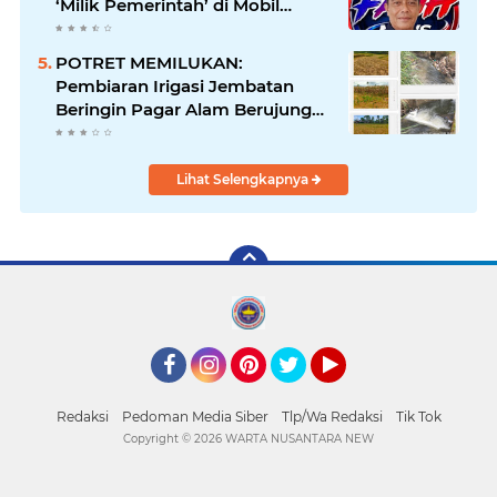
‘Milik Pemerintah’ di Mobil
Dinas, Cegah Penyalahgunaan
Aset!
POTRET MEMILUKAN:
Pembiaran Irigasi Jembatan
Beringin Pagar Alam Berujung
'Bencana' Bagi Petani
Lihat Selengkapnya
Facebook
Instagram
Pinterest
Twitter
YouTube
Redaksi
Pedoman Media Siber
Tlp/Wa Redaksi
Tik Tok
Copyright ©
2026 WARTA NUSANTARA NEW