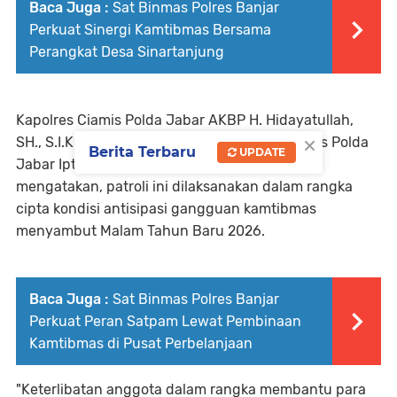
Baca Juga :
Sat Binmas Polres Banjar
Perkuat Sinergi Kamtibmas Bersama
Perangkat Desa Sinartanjung
Kapolres Ciamis Polda Jabar AKBP H. Hidayatullah,
×
SH., S.I.K., melalui Kasat Samapta Polres Ciamis Polda
Berita Terbaru
UPDATE
Jabar Iptu Zezen Zaenal Mutaqin, SH., M.M.,
mengatakan, patroli ini dilaksanakan dalam rangka
cipta kondisi antisipasi gangguan kamtibmas
menyambut Malam Tahun Baru 2026.
Baca Juga :
Sat Binmas Polres Banjar
Perkuat Peran Satpam Lewat Pembinaan
Kamtibmas di Pusat Perbelanjaan
"Keterlibatan anggota dalam rangka membantu para