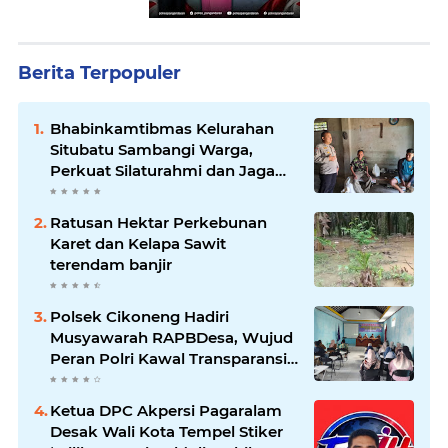
Berita Terpopuler
Bhabinkamtibmas Kelurahan
Situbatu Sambangi Warga,
Perkuat Silaturahmi dan Jaga
Kondusivitas Wilayah
Ratusan Hektar Perkebunan
Karet dan Kelapa Sawit
terendam banjir
Polsek Cikoneng Hadiri
Musyawarah RAPBDesa, Wujud
Peran Polri Kawal Transparansi
dan Kamtibmas Desa
Sindangkasih
Ketua DPC Akpersi Pagaralam
Desak Wali Kota Tempel Stiker