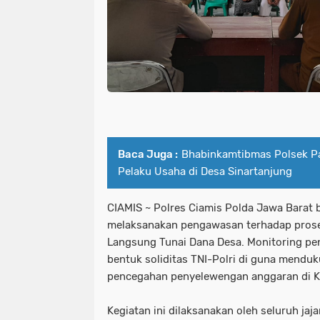
Baca Juga :
Bhabinkamtibmas Polsek P
Pelaku Usaha di Desa Sinartanjung
CIAMIS ~ Polres Ciamis Polda Jawa Barat
melaksanakan pengawasan terhadap pros
Langsung Tunai Dana Desa. Monitoring pen
bentuk soliditas TNI-Polri di guna mendu
pencegahan penyelewengan anggaran di K
Kegiatan ini dilaksanakan oleh seluruh jaj