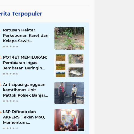
rita Terpopuler
Ratusan Hektar
Perkebunan Karet dan
Kelapa Sawit
terendam banjir
POTRET MEMILUKAN:
Pembiaran Irigasi
Jembatan Beringin
Pagar Alam Berujung
'Bencana' Bagi Petani
Antisipasi gangguan
kamtibmas Unit
Pattoli Polsek Banjar
melaksanakan patroli
ke tempat-tempat
keramaian di wilayah
LSP Difindo dan
hukum
AKPERSI Teken MoU,
Momentum
Kebangkitan
Profesionalisme