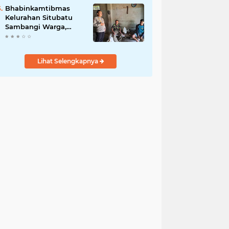
Jurnalis Nasional
Bhabinkamtibmas
Kelurahan Situbatu
Sambangi Warga,
Perkuat Silaturahmi
dan Jaga Kondusivitas
Wilayah
Lihat Selengkapnya