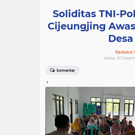
Soliditas TNI-Po
Cijeungjing Awa
Desa
Redaksi
Selasa, 30 Desem
komentar
*