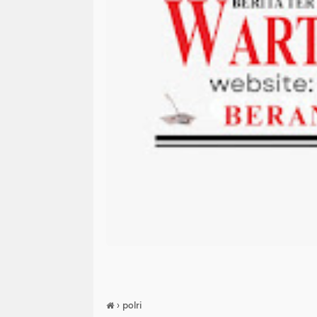
›
polri