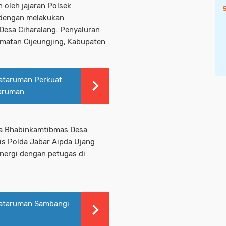
 oleh jajaran Polsek
g dengan melakukan
Desa Ciharalang. Penyaluran
camatan Cijeungjing, Kabupaten
ataruman Perkuat
taruman
ta Bhabinkamtibmas Desa
is Polda Jabar Aipda Ujang
inergi dengan petugas di
ataruman Sambangi