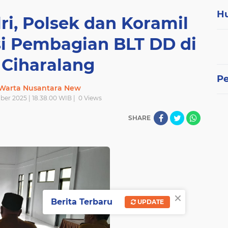
H
lri, Polsek dan Koramil
si Pembagian BLT DD di
 Ciharalang
P
 Warta Nusantara New
ber 2025 | 18.38.00 WIB |
0
Views
SHARE
×
Berita Terbaru
UPDATE