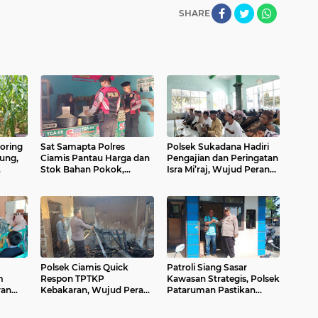
SHARE
oring
Sat Samapta Polres
Polsek Sukadana Hadiri
ung,
Ciamis Pantau Harga dan
Pengajian dan Peringatan
Stok Bahan Pokok,
Isra Mi’raj, Wujud Peran
Wujud Peran Polri Jaga
Polri Jaga Kamtibmas dan
a
Stabilitas Kebutuhan
Pererat Silaturahmi di
Masyarakat
Ciparigi
Polsek Ciamis Quick
Patroli Siang Sasar
m
Respon TPTKP
Kawasan Strategis, Polsek
ran
Kebakaran, Wujud Peran
Pataruman Pastikan
hatan
Polri Hadir Tangani
Situasi Tetap Aman dan
Keadaan Darurat di
Terkendali