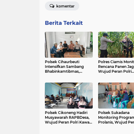
komentar
Berita Terkait
Polsek Cihaurbeuti
Polres Ciamis Monit
Intensifkan Sambang
Rencana Panen Jag
Bhabinkamtibmas,
Wujud Peran Polri
Wujud Peran Polri
Dukung Ketahanan
Dukung Ketahanan
Pangan di Sukadan
Pangan dan Kamtibmas
Desa Sukahurip
Polsek Cikoneng Hadiri
Polsek Sukadana
Musyawarah RAPBDesa,
Monitoring Progra
Wujud Peran Polri Kawal
Prolanis, Wujud Pe
Transparansi dan
Polri Dukung Kese
Kamtibmas Desa
dan Keamanan