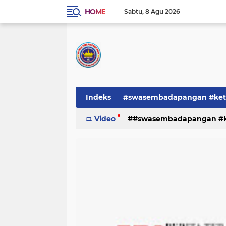
HOME
Sabtu
8 Agu 2026
Indeks
#swasembadapangan #keta
Pemerintah
Video
#swasembadapangan #ke
PEMERINTAHAN
pe
TNI/POLRI
Warta
Warta Berita
pemerintah
pemerintahan
tni/polr
tni/polri
warta
w