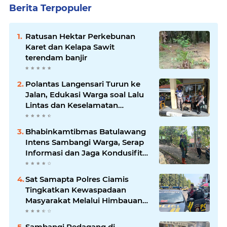
Berita Terpopuler
Ratusan Hektar Perkebunan
Karet dan Kelapa Sawit
terendam banjir
Polantas Langensari Turun ke
Jalan, Edukasi Warga soal Lalu
Lintas dan Keselamatan
Berkendara
Bhabinkamtibmas Batulawang
Intens Sambangi Warga, Serap
Informasi dan Jaga Kondusifitas
Lingkungan
Sat Samapta Polres Ciamis
Tingkatkan Kewaspadaan
Masyarakat Melalui Himbauan
Kamtibmas di Pusat Keramaian
Sambangi Pedagang di