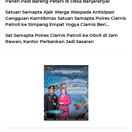
Panen Padi Bareng Petani di Desa Banjaranyar
Satuan Samapta Ajak Warga Waspada Antisipasi
Gangguan Kamtibmas Satuan Samapta Polres Ciamis
Patroli ke Simpang Empat Yogya Ciamis Beri
Imbauan Kamtibmas Berikan Rasa Aman, Sat
Sat Samapta Polres Ciamis Patroli ke Obvit di Jam
Samapta Polres Ciamis Beri Himbauan Kamtibmas ke
Rawan, Kantor Perbankan Jadi Sasaran
Warga