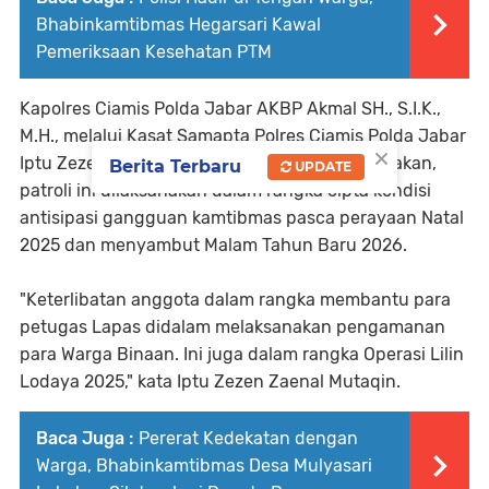
Bhabinkamtibmas Hegarsari Kawal
Pemeriksaan Kesehatan PTM
Kapolres Ciamis Polda Jabar AKBP Akmal SH., S.I.K.,
M.H., melalui Kasat Samapta Polres Ciamis Polda Jabar
×
Iptu Zezen Zaenal Mutaqin, SH., M.M., mengatakan,
Berita Terbaru
UPDATE
patroli ini dilaksanakan dalam rangka cipta kondisi
antisipasi gangguan kamtibmas pasca perayaan Natal
2025 dan menyambut Malam Tahun Baru 2026.
"Keterlibatan anggota dalam rangka membantu para
petugas Lapas didalam melaksanakan pengamanan
para Warga Binaan. Ini juga dalam rangka Operasi Lilin
Lodaya 2025," kata Iptu Zezen Zaenal Mutaqin.
Baca Juga :
Pererat Kedekatan dengan
Warga, Bhabinkamtibmas Desa Mulyasari