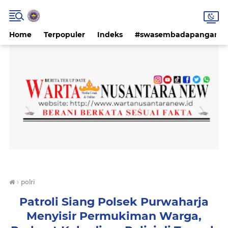
Home
Terpopuler
Indeks
#swasembadapangan #k
›
polri
Patroli Siang Polsek Purwaharja
Menyisir Permukiman Warga,