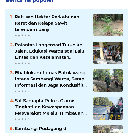
Berita Terpopuler
Ratusan Hektar Perkebunan
Karet dan Kelapa Sawit
terendam banjir
Polantas Langensari Turun ke
Jalan, Edukasi Warga soal Lalu
Lintas dan Keselamatan
Berkendara
Bhabinkamtibmas Batulawang
Intens Sambangi Warga, Serap
Informasi dan Jaga Kondusifitas
Lingkungan
Sat Samapta Polres Ciamis
Tingkatkan Kewaspadaan
Masyarakat Melalui Himbauan
Kamtibmas di Pusat Keramaian
Sambangi Pedagang di