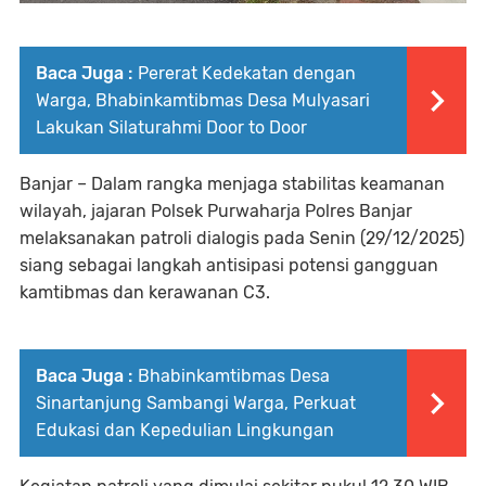
Baca Juga :
Pererat Kedekatan dengan
Warga, Bhabinkamtibmas Desa Mulyasari
Lakukan Silaturahmi Door to Door
Banjar – Dalam rangka menjaga stabilitas keamanan
wilayah, jajaran Polsek Purwaharja Polres Banjar
melaksanakan patroli dialogis pada Senin (29/12/2025)
siang sebagai langkah antisipasi potensi gangguan
kamtibmas dan kerawanan C3.
Baca Juga :
Bhabinkamtibmas Desa
Sinartanjung Sambangi Warga, Perkuat
Edukasi dan Kepedulian Lingkungan