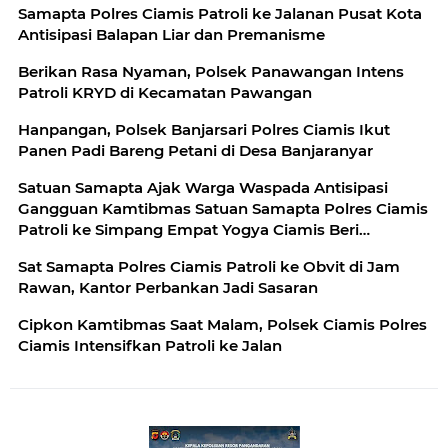
Samapta Polres Ciamis Patroli ke Jalanan Pusat Kota
Antisipasi Balapan Liar dan Premanisme
Berikan Rasa Nyaman, Polsek Panawangan Intens
Patroli KRYD di Kecamatan Pawangan
Hanpangan, Polsek Banjarsari Polres Ciamis Ikut
Panen Padi Bareng Petani di Desa Banjaranyar
Satuan Samapta Ajak Warga Waspada Antisipasi
Gangguan Kamtibmas Satuan Samapta Polres Ciamis
Patroli ke Simpang Empat Yogya Ciamis Beri
Imbauan Kamtibmas Berikan Rasa Aman, Sat
Sat Samapta Polres Ciamis Patroli ke Obvit di Jam
Samapta Polres Ciamis Beri Himbauan Kamtibmas ke
Rawan, Kantor Perbankan Jadi Sasaran
Warga
Cipkon Kamtibmas Saat Malam, Polsek Ciamis Polres
Ciamis Intensifkan Patroli ke Jalan