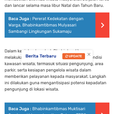
dan lancar selama masa libur Natal dan Tahun Baru.
Baca Juga :
Pererat Kedekatan dengan
Warga, Bhabinkamtibmas Mulyasari
Sambangi Lingkungan Sukamaju
Dalam kegiatan tersebut, Bhabinkamtibmas
×
Berita Terbaru
UPDATE
melakukan pengecekan langsung terhadap kondisi
kawasan wisata, termasuk situasi pengunjung, area
parkir, serta kesiapan pengelola wisata dalam
memberikan pelayanan kepada masyarakat. Langkah
ini dilakukan guna mengantisipasi potensi kepadatan
pengunjung di lokasi wisata.
Baca Juga :
Bhabinkamtibmas Muktisari