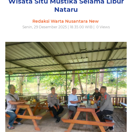
Wisata Situ Mustika Selama Libur
Nataru
Redaksi Warta Nusantara New
Senin, 29 Desember 2025 | 18.35.00 WIB |
0
Views