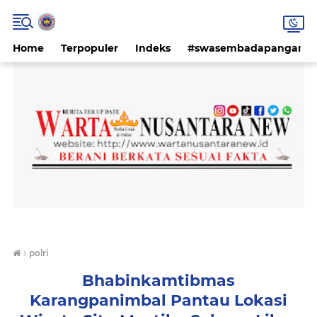
Home
Terpopuler
Indeks
#swasembadapangan #k
›
polri
Bhabinkamtibmas
Karangpanimbal Pantau Lokasi