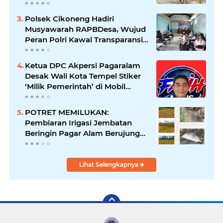
Polsek Cikoneng Hadiri
Musyawarah RAPBDesa, Wujud
Peran Polri Kawal Transparansi
dan Kamtibmas Desa
Sindangkasih
Ketua DPC Akpersi Pagaralam
Desak Wali Kota Tempel Stiker
‘Milik Pemerintah’ di Mobil
Dinas, Cegah Penyalahgunaan
Aset!
POTRET MEMILUKAN:
Pembiaran Irigasi Jembatan
Beringin Pagar Alam Berujung
'Bencana' Bagi Petani
Lihat Selengkapnya