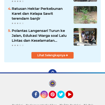
Keamanan Lingkungan
Ratusan Hektar Perkebunan
Karet dan Kelapa Sawit
terendam banjir
Polantas Langensari Turun ke
Jalan, Edukasi Warga soal Lalu
Lintas dan Keselamatan
Berkendara
Lihat Selengkapnya
Facebook
Instagram
Pinterest
Twitter
YouTube