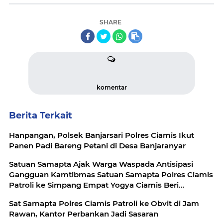
SHARE
komentar
Berita Terkait
Hanpangan, Polsek Banjarsari Polres Ciamis Ikut
Panen Padi Bareng Petani di Desa Banjaranyar
Satuan Samapta Ajak Warga Waspada Antisipasi
Gangguan Kamtibmas Satuan Samapta Polres Ciamis
Patroli ke Simpang Empat Yogya Ciamis Beri
Imbauan Kamtibmas Berikan Rasa Aman, Sat
Sat Samapta Polres Ciamis Patroli ke Obvit di Jam
Samapta Polres Ciamis Beri Himbauan Kamtibmas ke
Rawan, Kantor Perbankan Jadi Sasaran
Warga