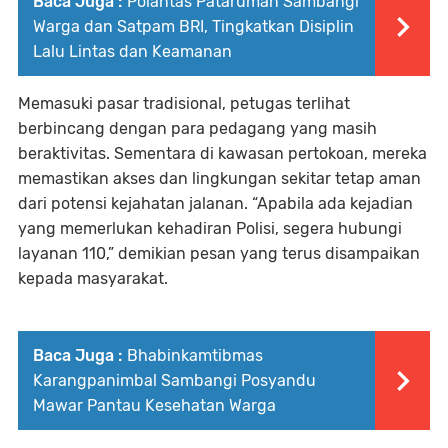
Baca Juga :
Polantas Pataruman Sambangi
Warga dan Satpam BRI, Tingkatkan Disiplin
Lalu Lintas dan Keamanan
Memasuki pasar tradisional, petugas terlihat
berbincang dengan para pedagang yang masih
beraktivitas. Sementara di kawasan pertokoan, mereka
memastikan akses dan lingkungan sekitar tetap aman
dari potensi kejahatan jalanan. “Apabila ada kejadian
yang memerlukan kehadiran Polisi, segera hubungi
layanan 110,” demikian pesan yang terus disampaikan
kepada masyarakat.
Baca Juga :
Bhabinkamtibmas
Karangpanimbal Sambangi Posyandu
Mawar Pantau Kesehatan Warga