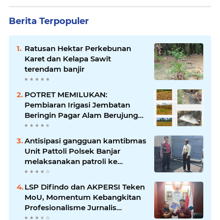
Berita Terpopuler
Ratusan Hektar Perkebunan
Karet dan Kelapa Sawit
terendam banjir
POTRET MEMILUKAN:
Pembiaran Irigasi Jembatan
Beringin Pagar Alam Berujung
'Bencana' Bagi Petani
Antisipasi gangguan kamtibmas
Unit Pattoli Polsek Banjar
melaksanakan patroli ke
tempat-tempat keramaian di
wilayah hukum
LSP Difindo dan AKPERSI Teken
MoU, Momentum Kebangkitan
Profesionalisme Jurnalis
Nasional