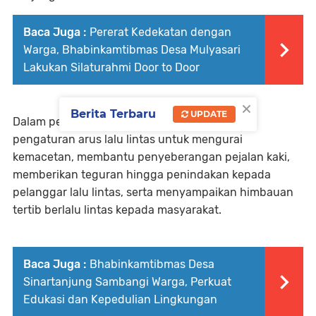
Baca Juga :
Pererat Kedekatan dengan
Warga, Bhabinkamtibmas Desa Mulyasari
Lakukan Silaturahmi Door to Door
×
Berita Terbaru
UPDATE
Dalam pelaksanaannya, personel melakukan
pengaturan arus lalu lintas untuk mengurai
kemacetan, membantu penyeberangan pejalan kaki,
memberikan teguran hingga penindakan kepada
pelanggar lalu lintas, serta menyampaikan himbauan
tertib berlalu lintas kepada masyarakat.
Baca Juga :
Bhabinkamtibmas Desa
Sinartanjung Sambangi Warga, Perkuat
Edukasi dan Kepedulian Lingkungan