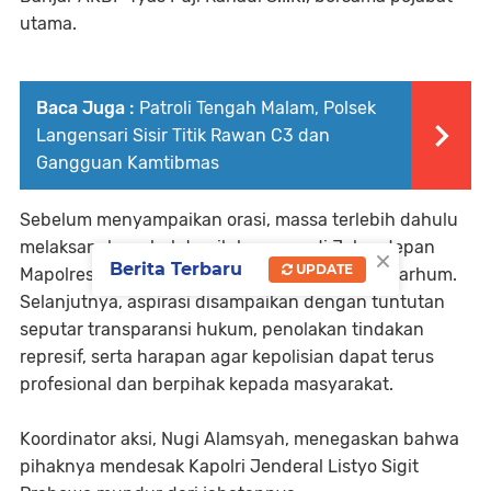
utama.
Baca Juga :
Patroli Tengah Malam, Polsek
Langensari Sisir Titik Rawan C3 dan
Gangguan Kamtibmas
Sebelum menyampaikan orasi, massa terlebih dahulu
melaksanakan shalat gaib bersama di Jalan depan
×
Berita Terbaru
UPDATE
Mapolres Banjar sebagai wujud doa untuk almarhum.
Selanjutnya, aspirasi disampaikan dengan tuntutan
seputar transparansi hukum, penolakan tindakan
represif, serta harapan agar kepolisian dapat terus
profesional dan berpihak kepada masyarakat.
Koordinator aksi, Nugi Alamsyah, menegaskan bahwa
pihaknya mendesak Kapolri Jenderal Listyo Sigit