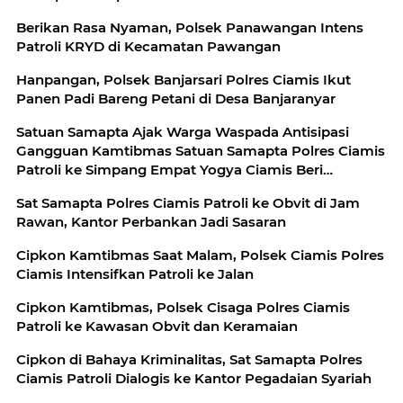
Berikan Rasa Nyaman, Polsek Panawangan Intens
Patroli KRYD di Kecamatan Pawangan
Hanpangan, Polsek Banjarsari Polres Ciamis Ikut
Panen Padi Bareng Petani di Desa Banjaranyar
Satuan Samapta Ajak Warga Waspada Antisipasi
Gangguan Kamtibmas Satuan Samapta Polres Ciamis
Patroli ke Simpang Empat Yogya Ciamis Beri
Imbauan Kamtibmas Berikan Rasa Aman, Sat
Sat Samapta Polres Ciamis Patroli ke Obvit di Jam
Samapta Polres Ciamis Beri Himbauan Kamtibmas ke
Rawan, Kantor Perbankan Jadi Sasaran
Warga
Cipkon Kamtibmas Saat Malam, Polsek Ciamis Polres
Ciamis Intensifkan Patroli ke Jalan
Cipkon Kamtibmas, Polsek Cisaga Polres Ciamis
Patroli ke Kawasan Obvit dan Keramaian
Cipkon di Bahaya Kriminalitas, Sat Samapta Polres
Ciamis Patroli Dialogis ke Kantor Pegadaian Syariah