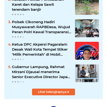
Karet dan Kelapa Sawit
terendam banjir
Polsek Cikoneng Hadiri
Musyawarah RAPBDesa, Wujud
Peran Polri Kawal Transparansi
dan Kamtibmas Desa
Sindangkasih
Ketua DPC Akpersi Pagaralam
Desak Wali Kota Tempel Stiker
‘Milik Pemerintah’ di Mobil
Dinas, Cegah Penyalahgunaan
Aset!
Gubernur Lampung, Rahmat
Mirzani Djausal menerima
Senior Executive Director Japan
Association for Construction
(JAC) Yugo Okamoto dalam
pertemuan resmi
Lihat Selengkapnya