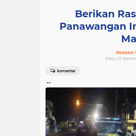
Berikan Ra
Panawangan In
Ma
Redaksi
Rabu, 03 Septemb
komentar
**