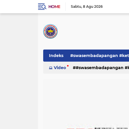
HOME
Sabtu
8 Agu 2026
Indeks
#swasembadapangan #keta
Pemerintah
Video
#swasembadapangan #ke
PEMERINTAHAN
pe
TNI/POLRI
Warta
Warta Berita
pemerintah
pemerintahan
tni/polr
tni/polri
warta
w