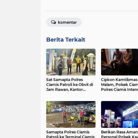
komentar
Berita Terkait
Sat Samapta Polres
Cipkon Kamtibmas 
Ciamis Patroli ke Obvit di
Malam, Polsek Ciam
Jam Rawan, Kantor
Polres Ciamis Inten
Perbankan Jadi Sasaran
Patroli ke Jalan
Samapta Polres Ciamis
Berikan Rasa Aman
Patroli ke Terminal Ciamis
Personel Polsek Ka