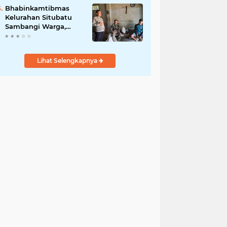
Jurnalis Nasional
Bhabinkamtibmas
Kelurahan Situbatu
Sambangi Warga,
Perkuat Silaturahmi
dan Jaga Kondusivitas
Wilayah
Lihat Selengkapnya