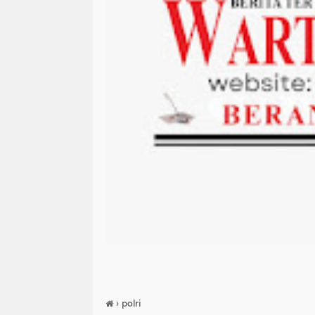
›
polri