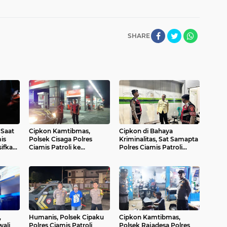
SHARE
Saat
Cipkon Kamtibmas,
Cipkon di Bahaya
is
Polsek Cisaga Polres
Kriminalitas, Sat Samapta
sifkan
Ciamis Patroli ke
Polres Ciamis Patroli
Kawasan Obvit dan
Dialogis ke Kantor
Keramaian
Pegadaian Syariah
,
Humanis, Polsek Cipaku
Cipkon Kamtibmas,
wali
Polres Ciamis Patroli
Polsek Rajadesa Polres