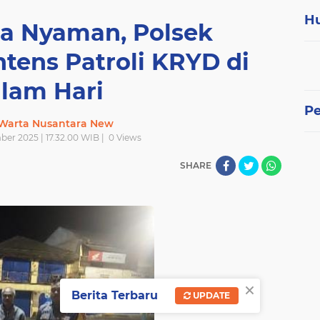
H
sa Nyaman, Polsek
tens Patroli KRYD di
lam Hari
P
 Warta Nusantara New
er 2025 | 17.32.00 WIB |
0
Views
SHARE
×
Berita Terbaru
UPDATE