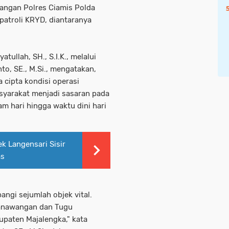
angan Polres Ciamis Polda
patroli KRYD, diantaranya
tullah, SH., S.I.K., melalui
o, SE., M.Si., mengatakan,
 cipta kondisi operasi
syarakat menjadi sasaran pada
am hari hingga waktu dini hari
k Langensari Sisir
as
ngi sejumlah objek vital.
Panawangan dan Tugu
paten Majalengka," kata