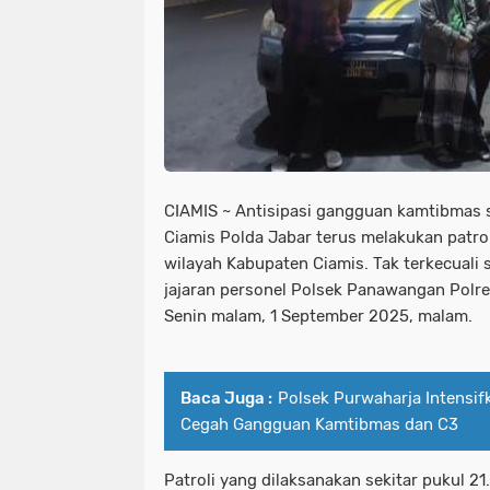
CIAMIS ~ Antisipasi gangguan kamtibmas s
Ciamis Polda Jabar terus melakukan patro
wilayah Kabupaten Ciamis. Tak terkecuali 
jajaran personel Polsek Panawangan Polre
Senin malam, 1 September 2025, malam.
Baca Juga :
Polsek Purwaharja Intensifk
Cegah Gangguan Kamtibmas dan C3
Patroli yang dilaksanakan sekitar pukul 21