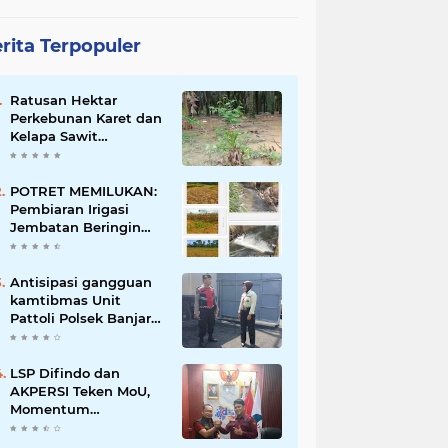
rita Terpopuler
Ratusan Hektar
Perkebunan Karet dan
Kelapa Sawit
terendam banjir
POTRET MEMILUKAN:
Pembiaran Irigasi
Jembatan Beringin
Pagar Alam Berujung
'Bencana' Bagi Petani
Antisipasi gangguan
kamtibmas Unit
Pattoli Polsek Banjar
melaksanakan patroli
ke tempat-tempat
keramaian di wilayah
LSP Difindo dan
hukum
AKPERSI Teken MoU,
Momentum
Kebangkitan
Profesionalisme