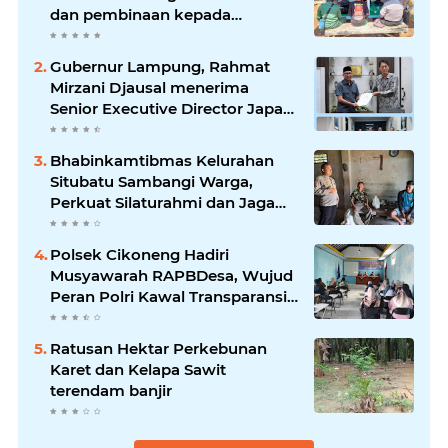
dan pembinaan kepada
pelaksana Sat Kamling
Gubernur Lampung, Rahmat
Mirzani Djausal menerima
Senior Executive Director Japan
Association for Construction
(JAC) Yugo Okamoto dalam
Bhabinkamtibmas Kelurahan
pertemuan resmi
Situbatu Sambangi Warga,
Perkuat Silaturahmi dan Jaga
Kondusivitas Wilayah
Polsek Cikoneng Hadiri
Musyawarah RAPBDesa, Wujud
Peran Polri Kawal Transparansi
dan Kamtibmas Desa
Sindangkasih
Ratusan Hektar Perkebunan
Karet dan Kelapa Sawit
terendam banjir