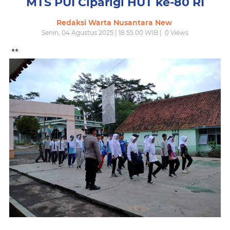
MTS PUI Ciparigi HUT ke-80 RI
Redaksi Warta Nusantara New
Senin, 04 Agustus 2025 | 18.55.00 WIB |
0
Views
**