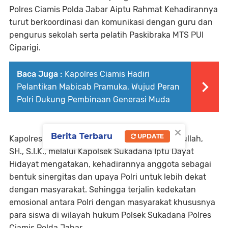
Polres Ciamis Polda Jabar Aiptu Rahmat Kehadirannya
turut berkoordinasi dan komunikasi dengan guru dan
pengurus sekolah serta pelatih Paskibraka MTS PUI
Ciparigi.
Baca Juga :
Kapolres Ciamis Hadiri
Pelantikan Mabicab Pramuka, Wujud Peran
Polri Dukung Pembinaan Generasi Muda
×
Berita Terbaru
UPDATE
Kapolres Ciamis Polda Jabar AKBP H. Hidayatullah,
SH., S.I.K., melalui Kapolsek Sukadana Iptu Dayat
Hidayat mengatakan, kehadirannya anggota sebagai
bentuk sinergitas dan upaya Polri untuk lebih dekat
dengan masyarakat. Sehingga terjalin kedekatan
emosional antara Polri dengan masyarakat khususnya
para siswa di wilayah hukum Polsek Sukadana Polres
Ciamis Polda Jabar.