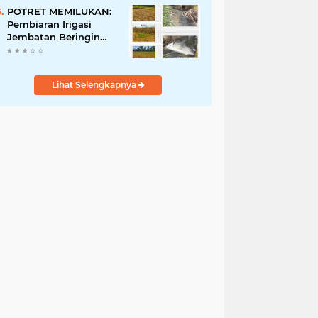
Penyalahgunaan Aset!
POTRET MEMILUKAN:
Pembiaran Irigasi
Jembatan Beringin
Pagar Alam Berujung
'Bencana' Bagi Petani
Lihat Selengkapnya