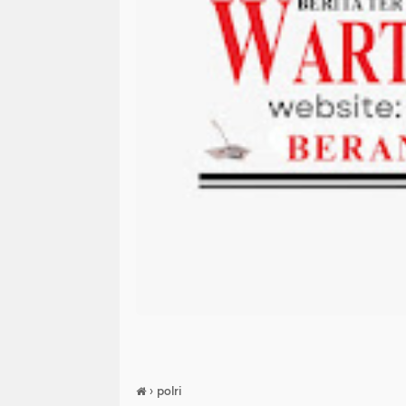
›
polri