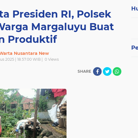
H
a Presiden RI, Polsek
Warga Margaluyu Buat
n Produktif
P
 Warta Nusantara New
us 2025 | 18.57.00 WIB |
0
Views
SHARE