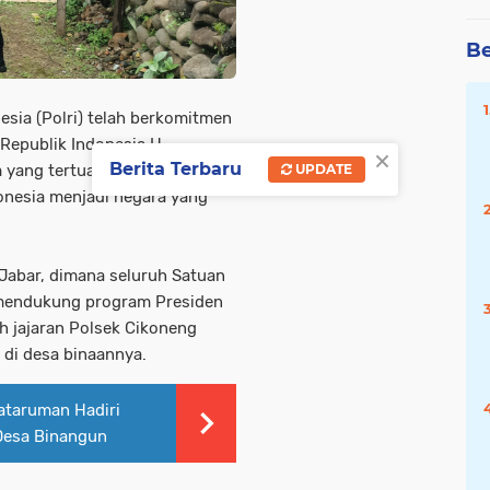
Be
esia (Polri) telah berkomitmen
epublik Indonesia H.
×
Berita Terbaru
UPDATE
 yang tertuang dalam Asta
onesia menjadi negara yang
a Jabar, dimana seluruh Satuan
 mendukung program Presiden
eh jajaran Polsek Cikoneng
 di desa binaannya.
ataruman Hadiri
Desa Binangun