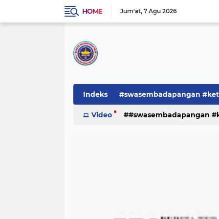
HOME
Jum'at
7 Agu 2026
Indeks
#swasembadapangan #keta
Pemerintah
Video
#swasembadapangan #ke
PEMERINTAHAN
pe
TNI/POLRI
Warta
Warta Berita
pemerintah
pemerintahan
tni/polr
tni/polri
warta
w