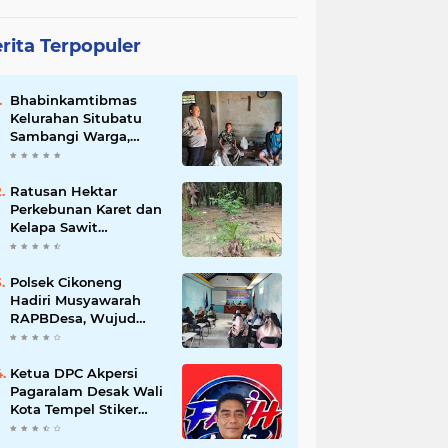
rita Terpopuler
Bhabinkamtibmas
Kelurahan Situbatu
Sambangi Warga,
Perkuat Silaturahmi
dan Jaga Kondusivitas
Wilayah
Ratusan Hektar
Perkebunan Karet dan
Kelapa Sawit
terendam banjir
Polsek Cikoneng
Hadiri Musyawarah
RAPBDesa, Wujud
Peran Polri Kawal
Transparansi dan
Kamtibmas Desa
Ketua DPC Akpersi
Sindangkasih
Pagaralam Desak Wali
Kota Tempel Stiker
‘Milik Pemerintah’ di
Mobil Dinas, Cegah