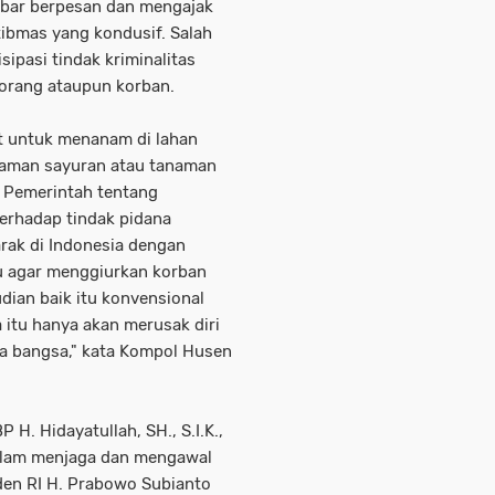
abar berpesan dan mengajak
ibmas yang kondusif. Salah
ipasi tindak kriminalitas
n orang ataupun korban.
 untuk menanam di lahan
naman sayuran atau tanaman
 Pemerintah tentang
erhadap tindak pidana
ak di Indonesia dengan
ku agar menggiurkan korban
udian baik itu konvensional
itu hanya akan merusak diri
ga bangsa," kata Kompol Husen
 H. Hidayatullah, SH., S.I.K.,
dalam menjaga dan mengawal
den RI H. Prabowo Subianto