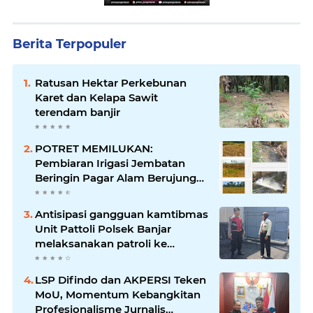
Berita Terpopuler
Ratusan Hektar Perkebunan
Karet dan Kelapa Sawit
terendam banjir
POTRET MEMILUKAN:
Pembiaran Irigasi Jembatan
Beringin Pagar Alam Berujung
'Bencana' Bagi Petani
Antisipasi gangguan kamtibmas
Unit Pattoli Polsek Banjar
melaksanakan patroli ke
tempat-tempat keramaian di
wilayah hukum
LSP Difindo dan AKPERSI Teken
MoU, Momentum Kebangkitan
Profesionalisme Jurnalis