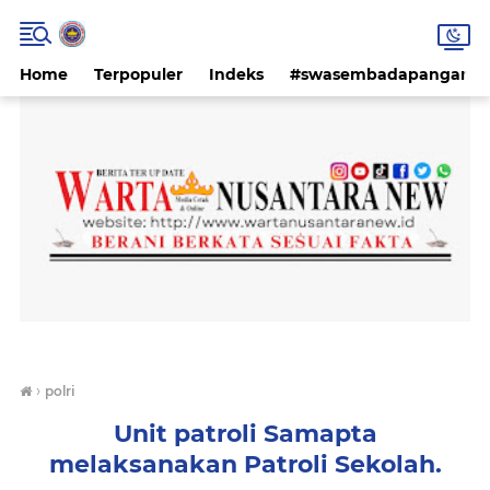
Home
Terpopuler
Indeks
#swasembadapangan #k
›
polri
Unit patroli Samapta
melaksanakan Patroli Sekolah.