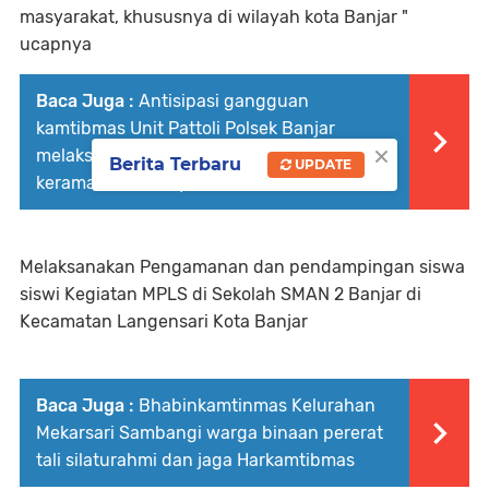
masyarakat, khususnya di wilayah kota Banjar "
ucapnya
Baca Juga :
Antisipasi gangguan
kamtibmas Unit Pattoli Polsek Banjar
×
melaksanakan patroli ke tempat-tempat
Berita Terbaru
UPDATE
keramaian di wilayah hukum
Melaksanakan Pengamanan dan pendampingan siswa
siswi Kegiatan MPLS di Sekolah SMAN 2 Banjar di
Kecamatan Langensari Kota Banjar
Baca Juga :
Bhabinkamtinmas Kelurahan
Mekarsari Sambangi warga binaan pererat
tali silaturahmi dan jaga Harkamtibmas