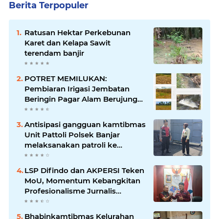
Berita Terpopuler
Ratusan Hektar Perkebunan
Karet dan Kelapa Sawit
terendam banjir
POTRET MEMILUKAN:
Pembiaran Irigasi Jembatan
Beringin Pagar Alam Berujung
'Bencana' Bagi Petani
Antisipasi gangguan kamtibmas
Unit Pattoli Polsek Banjar
melaksanakan patroli ke
tempat-tempat keramaian di
wilayah hukum
LSP Difindo dan AKPERSI Teken
MoU, Momentum Kebangkitan
Profesionalisme Jurnalis
Nasional
Bhabinkamtibmas Kelurahan