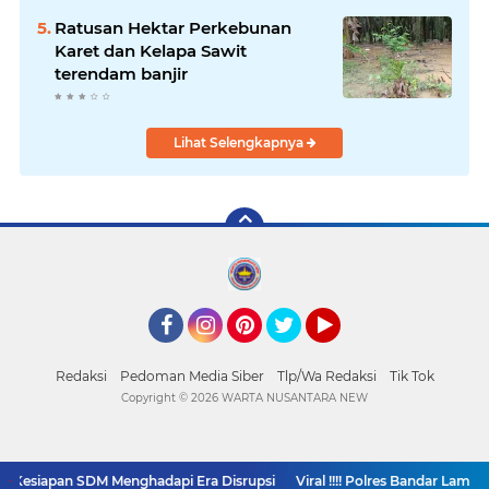
Sindangkasih
Ratusan Hektar Perkebunan
Karet dan Kelapa Sawit
terendam banjir
Lihat Selengkapnya
Facebook
Instagram
Pinterest
Twitter
YouTube
Redaksi
Pedoman Media Siber
Tlp/Wa Redaksi
Tik Tok
Copyright ©
2026 WARTA NUSANTARA NEW
Kesiapan SDM Menghadapi Era Disrupsi
Viral !!!! Polres Bandar Lampu
SUPPORT BY PIXINDONESIA