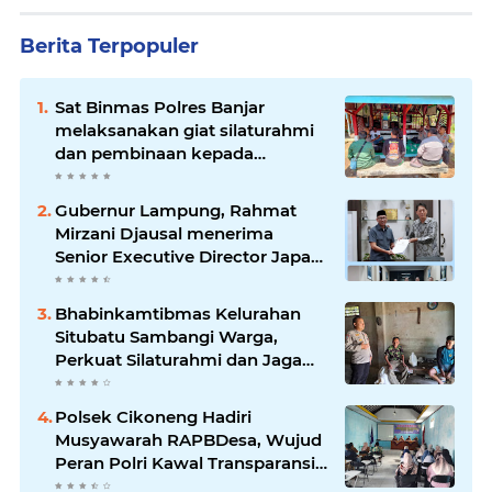
Berita Terpopuler
Sat Binmas Polres Banjar
melaksanakan giat silaturahmi
dan pembinaan kepada
pelaksana Sat Kamling
Gubernur Lampung, Rahmat
Mirzani Djausal menerima
Senior Executive Director Japan
Association for Construction
(JAC) Yugo Okamoto dalam
Bhabinkamtibmas Kelurahan
pertemuan resmi
Situbatu Sambangi Warga,
Perkuat Silaturahmi dan Jaga
Kondusivitas Wilayah
Polsek Cikoneng Hadiri
Musyawarah RAPBDesa, Wujud
Peran Polri Kawal Transparansi
dan Kamtibmas Desa