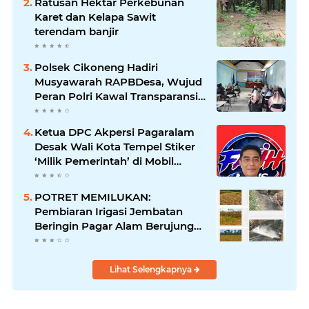
Ratusan Hektar Perkebunan
Karet dan Kelapa Sawit
terendam banjir
Polsek Cikoneng Hadiri
Musyawarah RAPBDesa, Wujud
Peran Polri Kawal Transparansi
dan Kamtibmas Desa
Sindangkasih
Ketua DPC Akpersi Pagaralam
Desak Wali Kota Tempel Stiker
‘Milik Pemerintah’ di Mobil
Dinas, Cegah Penyalahgunaan
Aset!
POTRET MEMILUKAN:
Pembiaran Irigasi Jembatan
Beringin Pagar Alam Berujung
'Bencana' Bagi Petani
Lihat Selengkapnya