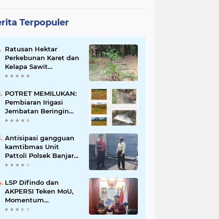
rita Terpopuler
Ratusan Hektar
Perkebunan Karet dan
Kelapa Sawit
terendam banjir
POTRET MEMILUKAN:
Pembiaran Irigasi
Jembatan Beringin
Pagar Alam Berujung
'Bencana' Bagi Petani
Antisipasi gangguan
kamtibmas Unit
Pattoli Polsek Banjar
melaksanakan patroli
ke tempat-tempat
keramaian di wilayah
LSP Difindo dan
hukum
AKPERSI Teken MoU,
Momentum
Kebangkitan
Profesionalisme