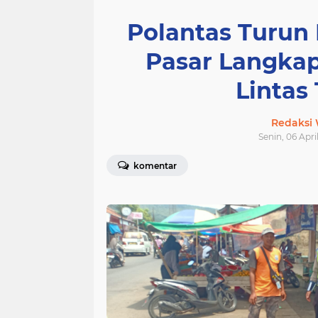
Polantas Turun 
Pasar Langkap
Lintas
Redaksi
Senin, 06 Apri
komentar