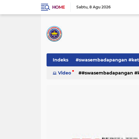
HOME
Sabtu
8 Agu 2026
Indeks
#swasembadapangan #keta
Pemerintah
Video
#swasembadapangan #ke
PEMERINTAHAN
pe
TNI/POLRI
Warta
Warta Berita
pemerintah
pemerintahan
tni/polr
tni/polri
warta
w