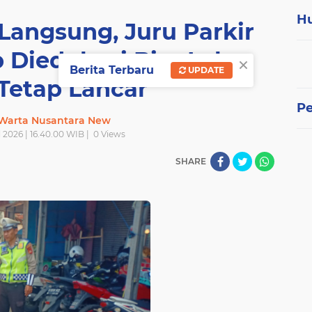
H
Langsung, Juru Parkir
 Diedukasi Biar Lalu
×
Berita Terbaru
UPDATE
 Tetap Lancar
P
 Warta Nusantara New
l 2026 | 16.40.00 WIB |
0
Views
SHARE