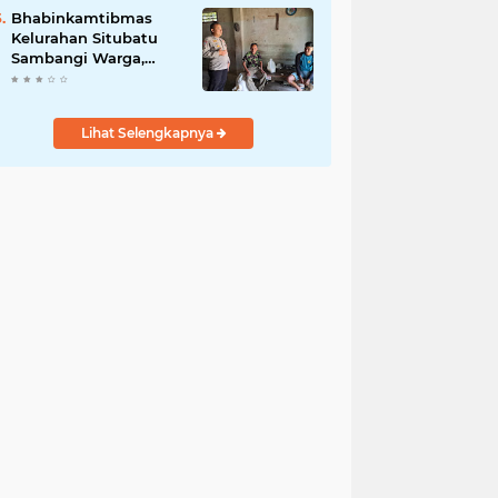
Jurnalis Nasional
Bhabinkamtibmas
Kelurahan Situbatu
Sambangi Warga,
Perkuat Silaturahmi
dan Jaga Kondusivitas
Wilayah
Lihat Selengkapnya