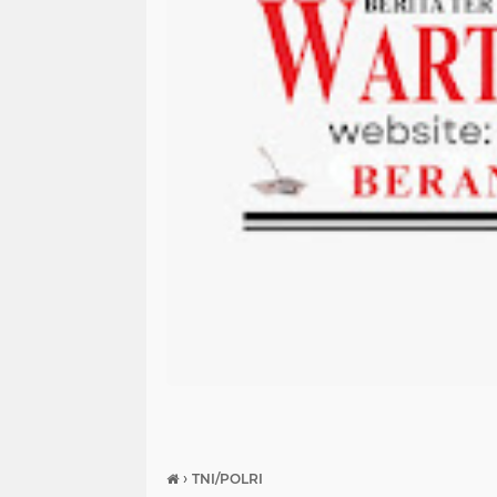
›
TNI/POLRI