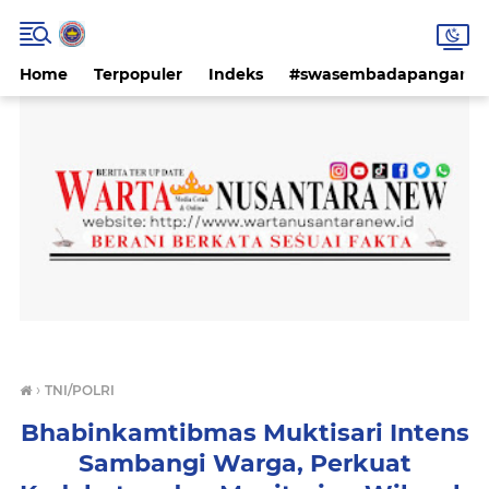
Home
Terpopuler
Indeks
#swasembadapangan #k
›
TNI/POLRI
Bhabinkamtibmas Muktisari Intens
Sambangi Warga, Perkuat