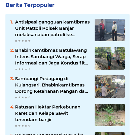
Berita Terpopuler
Antisipasi gangguan kamtibmas
Unit Pattoli Polsek Banjar
melaksanakan patroli ke
tempat-tempat keramaian di
wilayah hukum
Bhabinkamtibmas Batulawang
Intens Sambangi Warga, Serap
Informasi dan Jaga Kondusifitas
Lingkungan
Sambangi Pedagang di
Kujangsari, Bhabinkamtibmas
Dorong Ketahanan Pangan dan
Keamanan Lingkungan
Ratusan Hektar Perkebunan
Karet dan Kelapa Sawit
terendam banjir