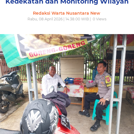
Kedekatan dan Monitoring Wilayah
Redaksi Warta Nusantara New
Rabu, 08 April 2026 | 14.38.00 WIB |
0
Views