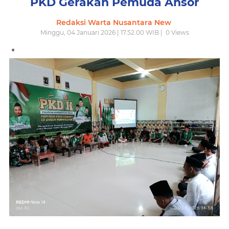
PKD Gerakan Pemuda Ansor
Redaksi Warta Nusantara New
Minggu, 04 Januari 2026 | 17.52.00 WIB |
0
Views
*