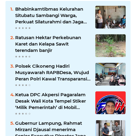
Bhabinkamtibmas Kelurahan
Situbatu Sambangi Warga,
Perkuat Silaturahmi dan Jaga
Kondusivitas Wilayah
Ratusan Hektar Perkebunan
Karet dan Kelapa Sawit
terendam banjir
Polsek Cikoneng Hadiri
Musyawarah RAPBDesa, Wujud
Peran Polri Kawal Transparansi
dan Kamtibmas Desa
Sindangkasih
Ketua DPC Akpersi Pagaralam
Desak Wali Kota Tempel Stiker
‘Milik Pemerintah’ di Mobil
Dinas, Cegah Penyalahgunaan
Aset!
Gubernur Lampung, Rahmat
Mirzani Djausal menerima
Senior Executive Director Japan