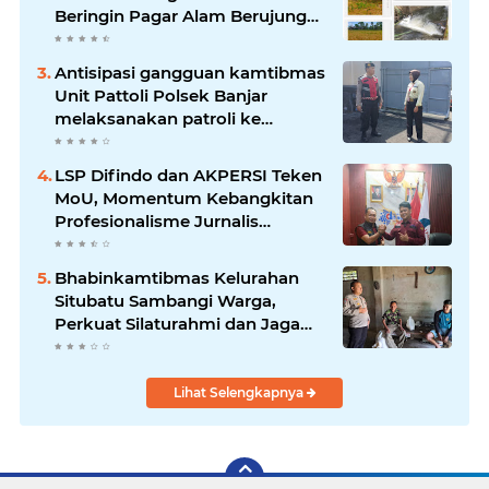
Beringin Pagar Alam Berujung
'Bencana' Bagi Petani
Antisipasi gangguan kamtibmas
Unit Pattoli Polsek Banjar
melaksanakan patroli ke
tempat-tempat keramaian di
wilayah hukum
LSP Difindo dan AKPERSI Teken
MoU, Momentum Kebangkitan
Profesionalisme Jurnalis
Nasional
Bhabinkamtibmas Kelurahan
Situbatu Sambangi Warga,
Perkuat Silaturahmi dan Jaga
Kondusivitas Wilayah
Lihat Selengkapnya