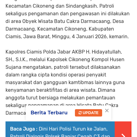
Kecamatan Cikoneng dan Sindangkasih. Patroli
sekaligus pengamanan dan pengawasan ini dilakukan
di area Obyek Wisata Batu Cakra Darmacaang, Desa
Darmacaang, Kecamatan Cikoneng, Kabupaten
Ciamis, Jawa Barat, Minggu, 4 Januari 2026, kemarin.
Kapolres Ciamis Polda Jabar AKBP H. Hidayatullah,
SH., S.I.K., melalui Kapolsek Cikoneng Kompol Husen
Sujana mengatakan, patroli tersebut dilaksanakan
dalam rangka cipta kondisi operasi penyakit
masyarakat dan gangguan kamtibmas lainnya guna
kenyamanan beraktifitas di area wisata. Dimana
anggota turut bersiaga melakukan pemantauan
sekaligus pengamanan di area Wisata Batu Cakra
×
Berita Terbaru
Darmacaang.
UPDATE
Baca Juga :
Dini Hari Polisi Turun ke Jalan,
Patroli Dialogis Polsek Banjar Cegah C3 dan