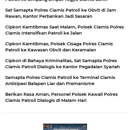
Imbauan Kamtibmas Berikan Rasa Aman, Sat
Sat Samapta Polres Ciamis Patroli ke Obvit di Jam
Samapta Polres Ciamis Beri Himbauan Kamtibmas ke
Rawan, Kantor Perbankan Jadi Sasaran
Warga
Cipkon Kamtibmas Saat Malam, Polsek Ciamis Polres
Ciamis Intensifkan Patroli ke Jalan
Cipkon Kamtibmas, Polsek Cisaga Polres Ciamis
Patroli ke Kawasan Obvit dan Keramaian
Cipkon di Bahaya Kriminalitas, Sat Samapta Polres
Ciamis Patroli Dialogis ke Kantor Pegadaian Syariah
Samapta Polres Ciamis Patroli ke Terminal Ciamis
Antisipasi Balapan Liar dan Premanisme
Berikan Rasa Aman, Personel Polsek Kawali Polres
Ciamis Patroli Dialogis di Malam Hari