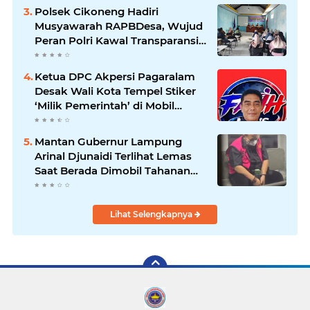
Polsek Cikoneng Hadiri
Musyawarah RAPBDesa, Wujud
Peran Polri Kawal Transparansi
dan Kamtibmas Desa
Sindangkasih
Ketua DPC Akpersi Pagaralam
Desak Wali Kota Tempel Stiker
‘Milik Pemerintah’ di Mobil
Dinas, Cegah Penyalahgunaan
Aset!
Mantan Gubernur Lampung
Arinal Djunaidi Terlihat Lemas
Saat Berada Dimobil Tahanan
Kejati Lampung
Lihat Selengkapnya