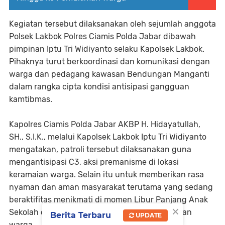
Kegiatan tersebut dilaksanakan oleh sejumlah anggota
Polsek Lakbok Polres Ciamis Polda Jabar dibawah
pimpinan Iptu Tri Widiyanto selaku Kapolsek Lakbok.
Pihaknya turut berkoordinasi dan komunikasi dengan
warga dan pedagang kawasan Bendungan Manganti
dalam rangka cipta kondisi antisipasi gangguan
kamtibmas.
Kapolres Ciamis Polda Jabar AKBP H. Hidayatullah,
SH., S.I.K., melalui Kapolsek Lakbok Iptu Tri Widiyanto
mengatakan, patroli tersebut dilaksanakan guna
mengantisipasi C3, aksi premanisme di lokasi
keramaian warga. Selain itu untuk memberikan rasa
nyaman dan aman masyarakat terutama yang sedang
beraktifitas menikmati di momen Libur Panjang Anak
×
Sekolah dan awal Tahun Baru 2026 di keramaian
Berita Terbaru
UPDATE
warga.