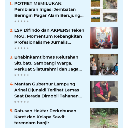
POTRET MEMILUKAN:
Pembiaran Irigasi Jembatan
Beringin Pagar Alam Berujung
'Bencana' Bagi Petani
LSP Difindo dan AKPERSI Teken
MoU, Momentum Kebangkitan
Profesionalisme Jurnalis
Nasional
Bhabinkamtibmas Kelurahan
Situbatu Sambangi Warga,
Perkuat Silaturahmi dan Jaga
Kondusivitas Wilayah
Mantan Gubernur Lampung
Arinal Djunaidi Terlihat Lemas
Saat Berada Dimobil Tahanan
Kejati Lampung
Ratusan Hektar Perkebunan
Karet dan Kelapa Sawit
terendam banjir