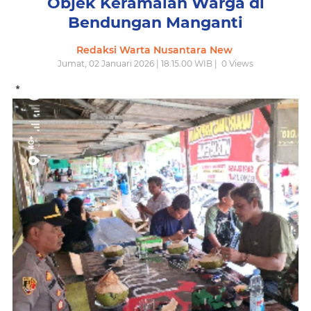
Objek Keramaian Warga di
Bendungan Manganti
Redaksi Warta Nusantara New
Jumat, 02 Januari 2026 | 18.15.00 WIB |
0
Views
*