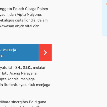
Anggota Polsek Cisaga Polres
ryadin dan Aiptu Mulyono.
kaligus cipta kondisi dalam
kawasan objek vital dan
urwaharja
ja
tullah, SH., S.I.K., melalui
r Iptu Aceng Narayana
ipta kondisi menjaga
ain itu tentunya untuk menjaga
ihara sinergitas Polri guna