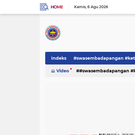
HOME
Kamis
6 Agu 2026
Indeks
#swasembadapangan #keta
Pemerintah
Video
#swasembadapangan #ke
PEMERINTAHAN
pe
TNI/POLRI
Warta
Warta Berita
pemerintah
pemerintahan
tni/polr
tni/polri
warta
w