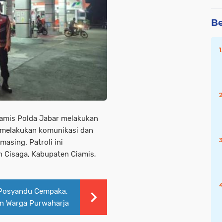
Be
iamis Polda Jabar melakukan
 melakukan komunikasi dan
asing. Patroli ini
n Cisaga, Kabupaten Ciamis,
.
 Posyandu Cempaka,
an Warga Purwaharja