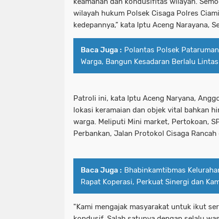
keamanan dan kondusifitas wilayah. Semog
wilayah hukum Polsek Cisaga Polres Ciami
kedepannya,” kata Iptu Aceng Narayana, Se
Baca Juga :
Polantas Polsek Pataruman
Warga, Bangun Kesadaran Berlalu Lintas
Patroli ini, kata Iptu Aceng Naryana, An
lokasi keramaian dan objek vital bahkan 
warga. Meliputi Mini market, Pertokoan, 
Perbankan, Jalan Protokol Cisaga Rancah 
Baca Juga :
Bhabinkamtibmas Kelurahan
Rapat Koperasi, Perkuat Sinergi dan Ka
"Kami mengajak masyarakat untuk ikut se
kondusif. Salah satunya dengan selalu was