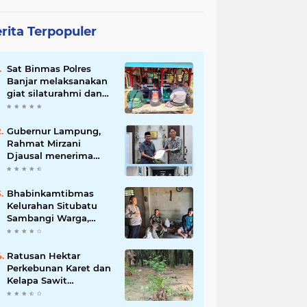
rita Terpopuler
Sat Binmas Polres
Banjar melaksanakan
giat silaturahmi dan
pembinaan kepada
pelaksana Sat Kamling
Gubernur Lampung,
Rahmat Mirzani
Djausal menerima
Senior Executive
Director Japan
Association for
Bhabinkamtibmas
Construction (JAC)
Kelurahan Situbatu
Yugo Okamoto dalam
Sambangi Warga,
pertemuan resmi
Perkuat Silaturahmi
dan Jaga Kondusivitas
Wilayah
Ratusan Hektar
Perkebunan Karet dan
Kelapa Sawit
terendam banjir