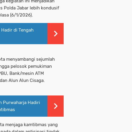
a kegiatan ini menjadikan
s Polda Jabar lebih kondusif
lasa (6/1/2026).
 Hadir di Tengah
ggota menyambangi sejumlah
hingga pelosok pemukiman
SPBU, Bank/mesin ATM
dan Alun Alun Cisaga.
 Purwaharja Hadiri
mtibmas
rta menjaga kamtibmas yang
pada dalam antisipasi tindak