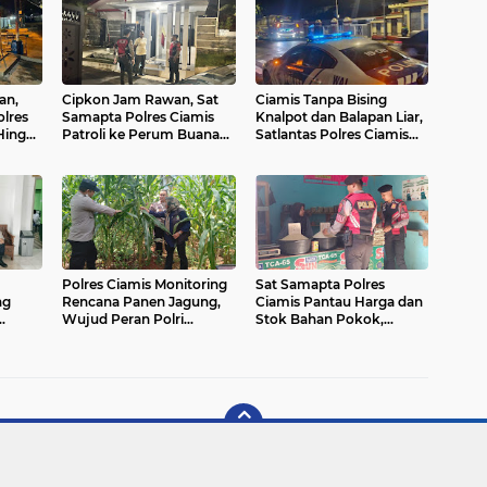
an,
Cipkon Jam Rawan, Sat
Ciamis Tanpa Bising
lres
Samapta Polres Ciamis
Knalpot dan Balapan Liar,
 Hingga
Patroli ke Perum Buana
Satlantas Polres Ciamis
Soedirman Beri Imbauan
Patroli Intens Turun ke
Kamtibmas
Jalanan
Polres Ciamis Monitoring
Sat Samapta Polres
ng
Rencana Panen Jagung,
Ciamis Pantau Harga dan
Wujud Peran Polri
Stok Bahan Pokok,
Dukung Ketahanan
Wujud Peran Polri Jaga
Pangan di Sukadana
Stabilitas Kebutuhan
bmas
Masyarakat