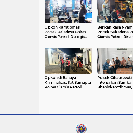
Cipkon Kamtibmas,
Berikan Rasa Nyam
Polsek Rajadesa Polres
Polsek Sukadana Po
Ciamis Patroli Dialogis
Ciamis Patroli Biru
Hingga ke Pemukiman
Pemukiman Warga
Warga
Cipkon di Bahaya
Polsek Cihaurbeuti
Kriminalitas, Sat Samapta
Intensifkan Samba
Polres Ciamis Patroli
Bhabinkamtibmas,
Dialogis ke Kantor BPS
Wujud Peran Polri
Dukung Ketahanan
Pangan dan Kamti
Desa Sukahurip