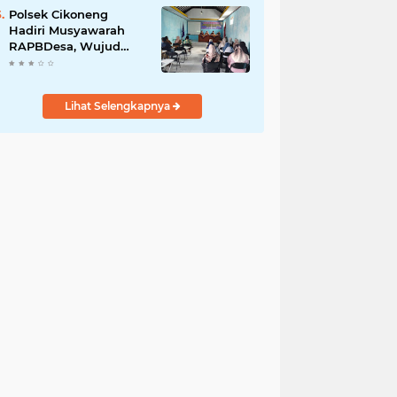
Polsek Cikoneng
Hadiri Musyawarah
RAPBDesa, Wujud
Peran Polri Kawal
Transparansi dan
Kamtibmas Desa
Lihat Selengkapnya
Sindangkasih