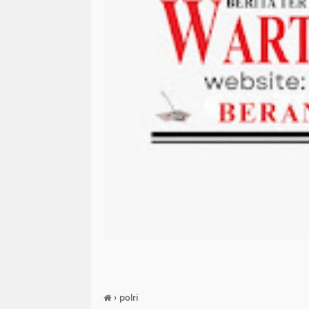
›
polri