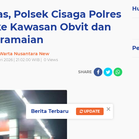
H
, Polsek Cisaga Polres
 ke Kawasan Obvit dan
ramaian
P
 Warta Nusantara New
i 2026 | 21.02.00 WIB |
0
Views
SHARE
×
Berita Terbaru
UPDATE