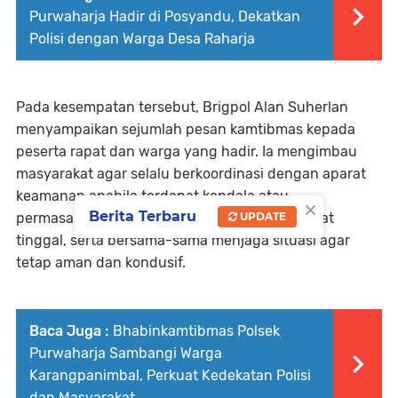
Purwaharja Hadir di Posyandu, Dekatkan
Polisi dengan Warga Desa Raharja
Pada kesempatan tersebut, Brigpol Alan Suherlan
menyampaikan sejumlah pesan kamtibmas kepada
peserta rapat dan warga yang hadir. Ia mengimbau
masyarakat agar selalu berkoordinasi dengan aparat
keamanan apabila terdapat kendala atau
×
Berita Terbaru
permasalahan kamtibmas di lingkungan tempat
UPDATE
tinggal, serta bersama-sama menjaga situasi agar
tetap aman dan kondusif.
Baca Juga :
Bhabinkamtibmas Polsek
Purwaharja Sambangi Warga
Karangpanimbal, Perkuat Kedekatan Polisi
dan Masyarakat