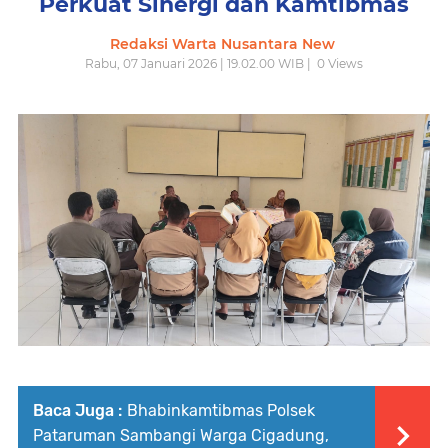
Perkuat Sinergi dan Kamtibmas
Redaksi Warta Nusantara New
Rabu, 07 Januari 2026 | 19.02.00 WIB |
0
Views
Baca Juga :
Bhabinkamtibmas Polsek
Pataruman Sambangi Warga Cigadung,