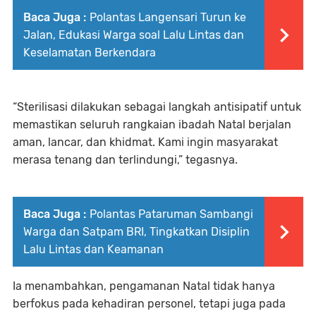
Baca Juga :
Polantas Langensari Turun ke
Jalan, Edukasi Warga soal Lalu Lintas dan
Keselamatan Berkendara
“Sterilisasi dilakukan sebagai langkah antisipatif untuk
memastikan seluruh rangkaian ibadah Natal berjalan
aman, lancar, dan khidmat. Kami ingin masyarakat
merasa tenang dan terlindungi,” tegasnya.
Baca Juga :
Polantas Pataruman Sambangi
Warga dan Satpam BRI, Tingkatkan Disiplin
Lalu Lintas dan Keamanan
Ia menambahkan, pengamanan Natal tidak hanya
berfokus pada kehadiran personel, tetapi juga pada