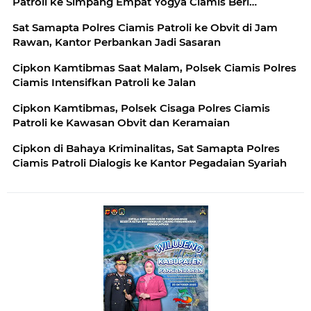
Patroli ke Simpang Empat Yogya Ciamis Beri
Imbauan Kamtibmas Berikan Rasa Aman, Sat
Sat Samapta Polres Ciamis Patroli ke Obvit di Jam
Samapta Polres Ciamis Beri Himbauan Kamtibmas ke
Rawan, Kantor Perbankan Jadi Sasaran
Warga
Cipkon Kamtibmas Saat Malam, Polsek Ciamis Polres
Ciamis Intensifkan Patroli ke Jalan
Cipkon Kamtibmas, Polsek Cisaga Polres Ciamis
Patroli ke Kawasan Obvit dan Keramaian
Cipkon di Bahaya Kriminalitas, Sat Samapta Polres
Ciamis Patroli Dialogis ke Kantor Pegadaian Syariah