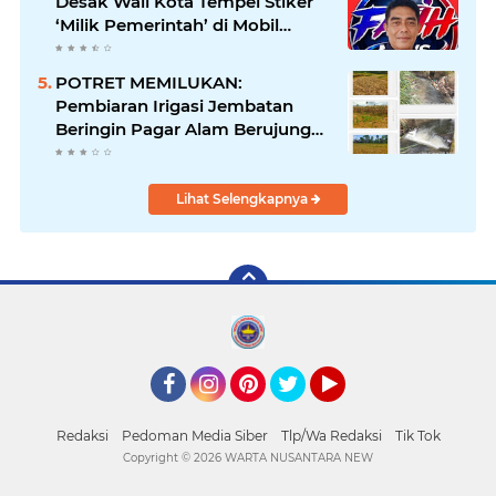
Desak Wali Kota Tempel Stiker
‘Milik Pemerintah’ di Mobil
Dinas, Cegah Penyalahgunaan
Aset!
POTRET MEMILUKAN:
Pembiaran Irigasi Jembatan
Beringin Pagar Alam Berujung
'Bencana' Bagi Petani
Lihat Selengkapnya
Facebook
Instagram
Pinterest
Twitter
YouTube
Redaksi
Pedoman Media Siber
Tlp/Wa Redaksi
Tik Tok
Copyright ©
2026 WARTA NUSANTARA NEW