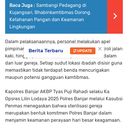
Baca Juga :
Sambangi Pedagang di
Kujangsari, Bhabinkamtibmas Dorong
Ketahanan Pangan dan Keamanan
Lingkungan
Dalam pelaksanaannya, personel melakukan apel
×
pimpinan, pembagian tugas pengamanan, patroli jalan
Berita Terbaru
UPDATE
kaki, hingga pemeriksaan menyeluruh di area dalam
dan luar gereja. Setiap sudut lokasi ibadah disisir guna
memastikan tidak terdapat benda mencurigakan
maupun potensi gangguan kamtibmas.
Kapolres Banjar AKBP Tyas Puji Rahadi selaku Ka
Opsres Lilin Lodaya 2025 Polres Banjar melalui Kasubsi
Penmas menegaskan bahwa sterilisasi gereja
merupakan bentuk komitmen Polres Banjar dalam
menjamin keamanan perayaan hari besar keagamaan.