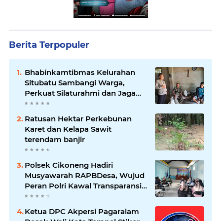
Berita Terpopuler
Bhabinkamtibmas Kelurahan
Situbatu Sambangi Warga,
Perkuat Silaturahmi dan Jaga
Kondusivitas Wilayah
Ratusan Hektar Perkebunan
Karet dan Kelapa Sawit
terendam banjir
Polsek Cikoneng Hadiri
Musyawarah RAPBDesa, Wujud
Peran Polri Kawal Transparansi
dan Kamtibmas Desa
Sindangkasih
Ketua DPC Akpersi Pagaralam