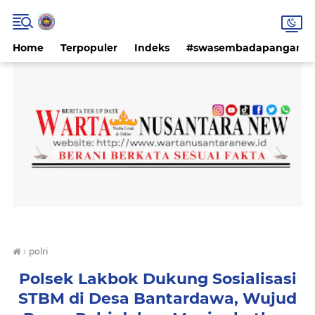
Home
Terpopuler
Indeks
#swasembadapangan #k
›
polri
Polsek Lakbok Dukung Sosialisasi
STBM di Desa Bantardawa, Wujud