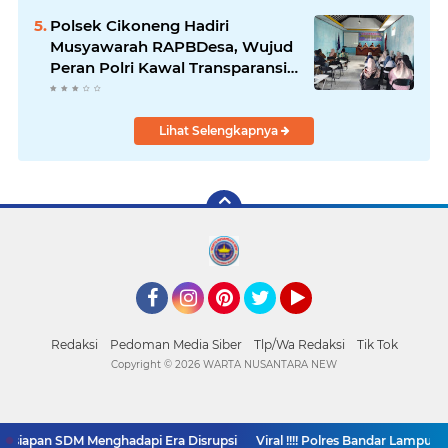
Polsek Cikoneng Hadiri
Musyawarah RAPBDesa, Wujud
Peran Polri Kawal Transparansi
dan Kamtibmas Desa
Sindangkasih
Lihat Selengkapnya
Facebook
Instagram
Pinterest
Twitter
YouTube
Redaksi
Pedoman Media Siber
Tlp/Wa Redaksi
Tik Tok
Copyright ©
2026 WARTA NUSANTARA NEW
siapan SDM Menghadapi Era Disrupsi
Viral !!!! Polres Bandar Lampung
SUPPORT BY PIXINDONESIA