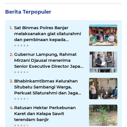
Berita Terpopuler
Sat Binmas Polres Banjar
melaksanakan giat silaturahmi
dan pembinaan kepada
pelaksana Sat Kamling
Gubernur Lampung, Rahmat
Mirzani Djausal menerima
Senior Executive Director Japan
Association for Construction
(JAC) Yugo Okamoto dalam
Bhabinkamtibmas Kelurahan
pertemuan resmi
Situbatu Sambangi Warga,
Perkuat Silaturahmi dan Jaga
Kondusivitas Wilayah
Ratusan Hektar Perkebunan
Karet dan Kelapa Sawit
terendam banjir