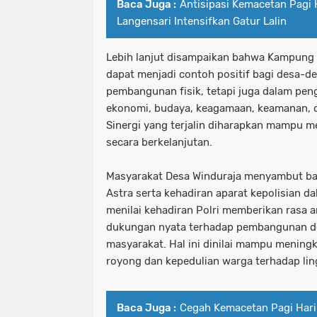
Baca Juga :
Antisipasi Kemacetan Pagi 
Langensari Intensifkan Gatur Lalin
Lebih lanjut disampaikan bahwa Kampung 
dapat menjadi contoh positif bagi desa-desa
pembangunan fisik, tetapi juga dalam pengu
ekonomi, budaya, keagamaan, keamanan, 
Sinergi yang terjalin diharapkan mampu 
secara berkelanjutan.
Masyarakat Desa Winduraja menyambut ba
Astra serta kehadiran aparat kepolisian d
menilai kehadiran Polri memberikan rasa
dukungan nyata terhadap pembangunan d
masyarakat. Hal ini dinilai mampu menin
royong dan kepedulian warga terhadap lin
Baca Juga :
Cegah Kemacetan Pagi Hari,