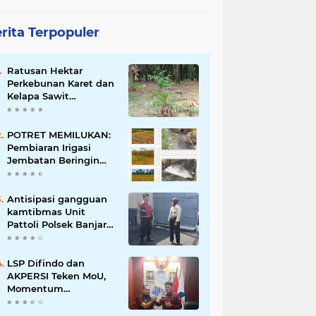
rita Terpopuler
Ratusan Hektar
Perkebunan Karet dan
Kelapa Sawit
terendam banjir
POTRET MEMILUKAN:
Pembiaran Irigasi
Jembatan Beringin
Pagar Alam Berujung
'Bencana' Bagi Petani
Antisipasi gangguan
kamtibmas Unit
Pattoli Polsek Banjar
melaksanakan patroli
ke tempat-tempat
keramaian di wilayah
LSP Difindo dan
hukum
AKPERSI Teken MoU,
Momentum
Kebangkitan
Profesionalisme