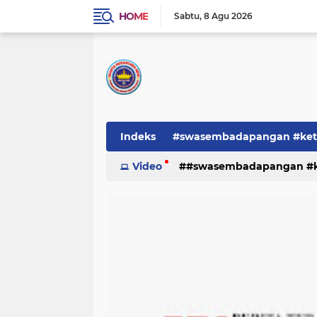
HOME
Sabtu
8 Agu 2026
Indeks
#swasembadapangan #keta
Pemerintah
Video
#swasembadapangan #ke
PEMERINTAHAN
pe
TNI/POLRI
Warta
Warta Berita
pemerintah
pemerintahan
tni/polr
tni/polri
warta
w