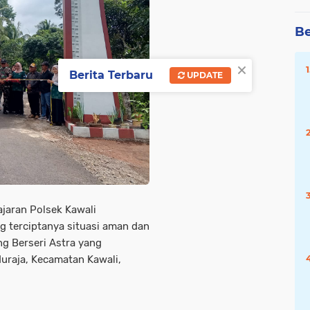
Be
×
Berita Terbaru
UPDATE
ajaran Polsek Kawali
 terciptanya situasi aman dan
g Berseri Astra yang
duraja, Kecamatan Kawali,