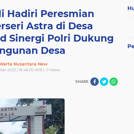
H
i Hadiri Peresmian
seri Astra di Desa
d Sinergi Polri Dukung
P
ngunan Desa
 Warta Nusantara New
er 2025 | 18.48.00 WIB |
0
Views
SHARE