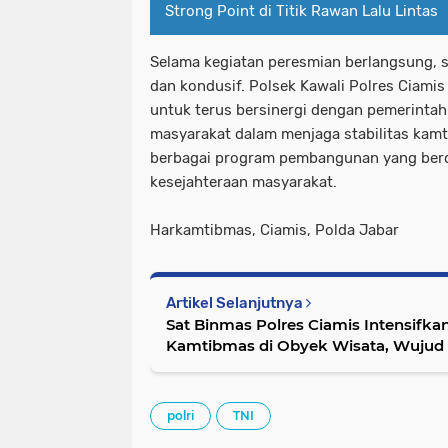
Strong Point di Titik Rawan Lalu Lintas
Selama kegiatan peresmian berlangsung, si
dan kondusif. Polsek Kawali Polres Ciam
untuk terus bersinergi dengan pemerintah
masyarakat dalam menjaga stabilitas ka
berbagai program pembangunan yang berd
kesejahteraan masyarakat.
Harkamtibmas, Ciamis, Polda Jabar
Artikel Selanjutnya
Sat Binmas Polres Ciamis Intensif
Kamtibmas di Obyek Wisata, Wujud K
Natal dan Tahun Baru
polri
TNI