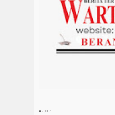
›
polri