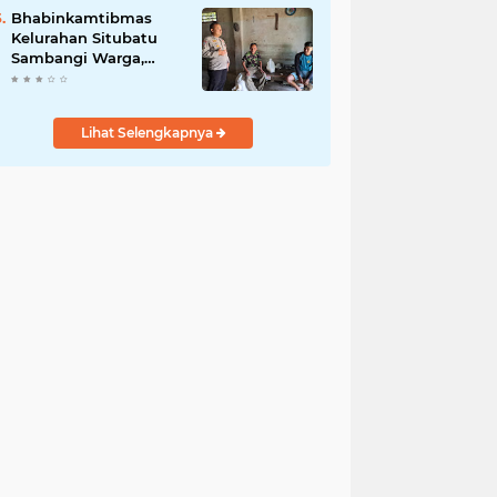
Jurnalis Nasional
Bhabinkamtibmas
Kelurahan Situbatu
Sambangi Warga,
Perkuat Silaturahmi
dan Jaga Kondusivitas
Wilayah
Lihat Selengkapnya