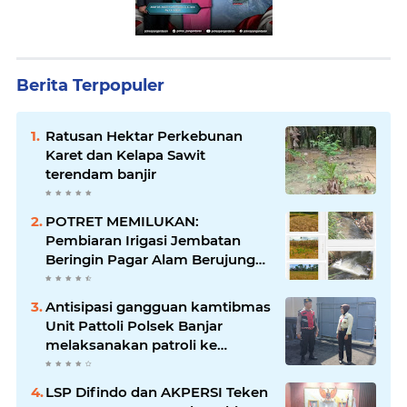
Berita Terpopuler
Ratusan Hektar Perkebunan
Karet dan Kelapa Sawit
terendam banjir
POTRET MEMILUKAN:
Pembiaran Irigasi Jembatan
Beringin Pagar Alam Berujung
'Bencana' Bagi Petani
Antisipasi gangguan kamtibmas
Unit Pattoli Polsek Banjar
melaksanakan patroli ke
tempat-tempat keramaian di
wilayah hukum
LSP Difindo dan AKPERSI Teken