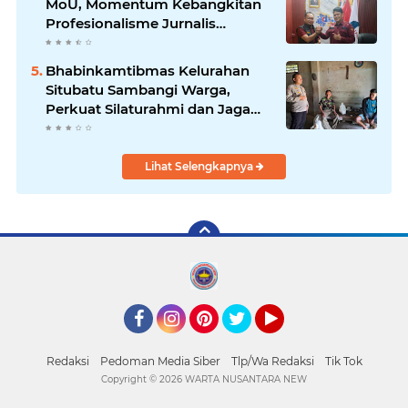
MoU, Momentum Kebangkitan
Profesionalisme Jurnalis
Nasional
Bhabinkamtibmas Kelurahan
Situbatu Sambangi Warga,
Perkuat Silaturahmi dan Jaga
Kondusivitas Wilayah
Lihat Selengkapnya
Facebook
Instagram
Pinterest
Twitter
YouTube
Redaksi
Pedoman Media Siber
Tlp/Wa Redaksi
Tik Tok
Copyright ©
2026 WARTA NUSANTARA NEW