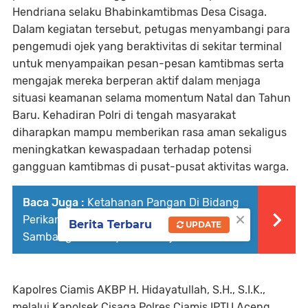
Hendriana selaku Bhabinkamtibmas Desa Cisaga.
Dalam kegiatan tersebut, petugas menyambangi para
pengemudi ojek yang beraktivitas di sekitar terminal
untuk menyampaikan pesan-pesan kamtibmas serta
mengajak mereka berperan aktif dalam menjaga
situasi keamanan selama momentum Natal dan Tahun
Baru. Kehadiran Polri di tengah masyarakat
diharapkan mampu memberikan rasa aman sekaligus
meningkatkan kewaspadaan terhadap potensi
gangguan kamtibmas di pusat-pusat aktivitas warga.
Baca Juga :
Ketahanan Pangan Di Bidang
×
Perikanan, Bhabinkamtibmas Desa Jajawar
Berita Terbaru
UPDATE
Sambangi Budidaya Ikan Mujair
Kapolres Ciamis AKBP H. Hidayatullah, S.H., S.I.K.,
melalui Kapolsek Cisaga Polres Ciamis IPTU Aceng