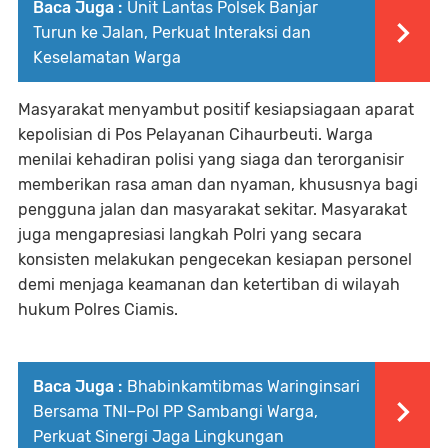
Baca Juga :
Unit Lantas Polsek Banjar
Turun ke Jalan, Perkuat Interaksi dan
Keselamatan Warga
Masyarakat menyambut positif kesiapsiagaan aparat
kepolisian di Pos Pelayanan Cihaurbeuti. Warga
menilai kehadiran polisi yang siaga dan terorganisir
memberikan rasa aman dan nyaman, khususnya bagi
pengguna jalan dan masyarakat sekitar. Masyarakat
juga mengapresiasi langkah Polri yang secara
konsisten melakukan pengecekan kesiapan personel
demi menjaga keamanan dan ketertiban di wilayah
hukum Polres Ciamis.
Baca Juga :
Bhabinkamtibmas Waringinsari
Bersama TNI–Pol PP Sambangi Warga,
Perkuat Sinergi Jaga Lingkungan