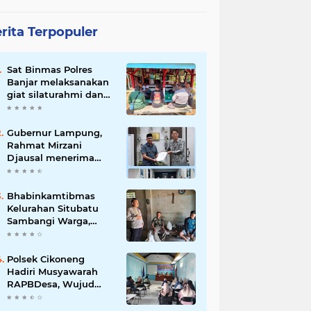
rita Terpopuler
Sat Binmas Polres
Banjar melaksanakan
giat silaturahmi dan
pembinaan kepada
pelaksana Sat Kamling
Gubernur Lampung,
Rahmat Mirzani
Djausal menerima
Senior Executive
Director Japan
Association for
Bhabinkamtibmas
Construction (JAC)
Kelurahan Situbatu
Yugo Okamoto dalam
Sambangi Warga,
pertemuan resmi
Perkuat Silaturahmi
dan Jaga Kondusivitas
Wilayah
Polsek Cikoneng
Hadiri Musyawarah
RAPBDesa, Wujud
Peran Polri Kawal
Transparansi dan