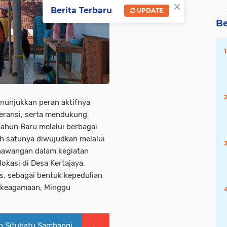
×
Berita Terbaru
UPDATE
Be
enunjukkan peran aktifnya
eransi, serta mendukung
Tahun Baru melalui berbagai
ah satunya diwujudkan melalui
anawangan dalam kegiatan
okasi di Desa Kertajaya,
, sebagai bentuk kepedulian
 keagamaan, Minggu
n Situbatu Sambangi