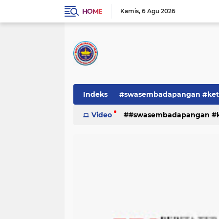
HOME
Kamis
6 Agu 2026
Indeks
#swasembadapangan #keta
Pemerintah
Video
#swasembadapangan #ke
PEMERINTAHAN
pe
TNI/POLRI
Warta
Warta Berita
pemerintah
pemerintahan
tni/polr
tni/polri
warta
w