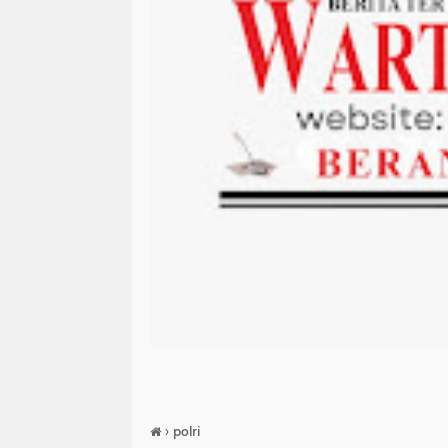
›
polri