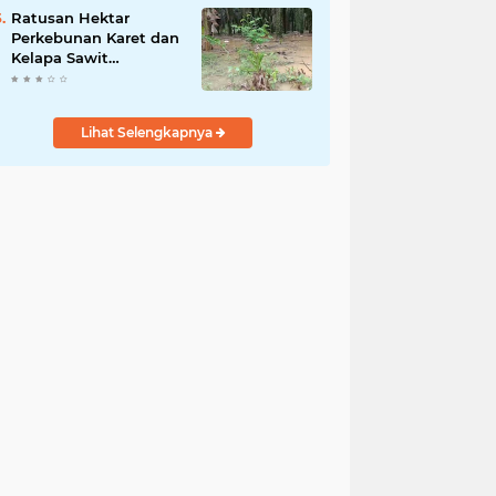
Kamtibmas Desa
Ratusan Hektar
Sindangkasih
Perkebunan Karet dan
Kelapa Sawit
terendam banjir
Lihat Selengkapnya