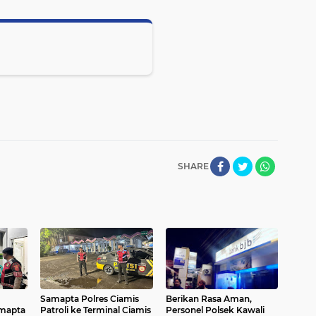
SHARE
Samapta Polres Ciamis
Berikan Rasa Aman,
amapta
Patroli ke Terminal Ciamis
Personel Polsek Kawali