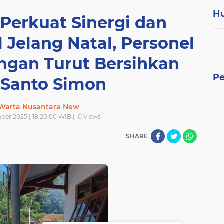
H
 Perkuat Sinergi dan
 Jelang Natal, Personel
ngan Turut Bersihkan
P
 Santo Simon
 Warta Nusantara New
ber 2025 | 18.20.00 WIB |
0
Views
SHARE