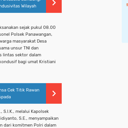
ndusivitas Wilayah
aksanakan sejak pukul 08.00
rsonel Polsek Panawangan,
 warga masyarakat Desa
rsama unsur TNI dan
 lintas sektor dalam
ondusif bagi umat Kristiani
sa Cek Titik Rawan
spada
 S.I.K., melalui Kapolsek
diyanto, S.E., menyampaikan
n dari komitmen Polri dalam