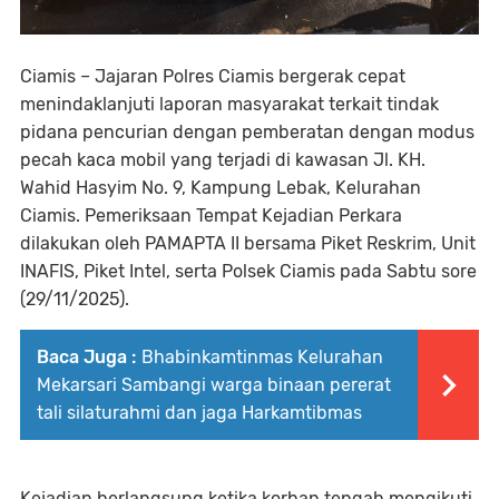
Ciamis – Jajaran Polres Ciamis bergerak cepat
menindaklanjuti laporan masyarakat terkait tindak
pidana pencurian dengan pemberatan dengan modus
pecah kaca mobil yang terjadi di kawasan Jl. KH.
Wahid Hasyim No. 9, Kampung Lebak, Kelurahan
Ciamis. Pemeriksaan Tempat Kejadian Perkara
dilakukan oleh PAMAPTA II bersama Piket Reskrim, Unit
INAFIS, Piket Intel, serta Polsek Ciamis pada Sabtu sore
(29/11/2025).
Baca Juga :
Bhabinkamtinmas Kelurahan
Mekarsari Sambangi warga binaan pererat
tali silaturahmi dan jaga Harkamtibmas
Kejadian berlangsung ketika korban tengah mengikuti