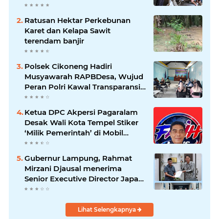
Kondusivitas Wilayah
Ratusan Hektar Perkebunan
Karet dan Kelapa Sawit
terendam banjir
Polsek Cikoneng Hadiri
Musyawarah RAPBDesa, Wujud
Peran Polri Kawal Transparansi
dan Kamtibmas Desa
Sindangkasih
Ketua DPC Akpersi Pagaralam
Desak Wali Kota Tempel Stiker
‘Milik Pemerintah’ di Mobil
Dinas, Cegah Penyalahgunaan
Aset!
Gubernur Lampung, Rahmat
Mirzani Djausal menerima
Senior Executive Director Japan
Association for Construction
(JAC) Yugo Okamoto dalam
pertemuan resmi
Lihat Selengkapnya