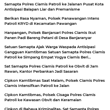
Samapta Polres Ciamis Patroli ke Jalanan Pusat Kota
Antisipasi Balapan Liar dan Premanisme
Berikan Rasa Nyaman, Polsek Panawangan Intens
Patroli KRYD di Kecamatan Pawangan
Hanpangan, Polsek Banjarsari Polres Ciamis Ikut
Panen Padi Bareng Petani di Desa Banjaranyar
Satuan Samapta Ajak Warga Waspada Antisipasi
Gangguan Kamtibmas Satuan Samapta Polres Ciamis
Patroli ke Simpang Empat Yogya Ciamis Beri
Imbauan Kamtibmas Berikan Rasa Aman, Sat
Sat Samapta Polres Ciamis Patroli ke Obvit di Jam
Samapta Polres Ciamis Beri Himbauan Kamtibmas ke
Rawan, Kantor Perbankan Jadi Sasaran
Warga
Cipkon Kamtibmas Saat Malam, Polsek Ciamis Polres
Ciamis Intensifkan Patroli ke Jalan
Cipkon Kamtibmas, Polsek Cisaga Polres Ciamis
Patroli ke Kawasan Obvit dan Keramaian
Cipkon di Bahaya Kriminalitas, Sat Samapta Polres