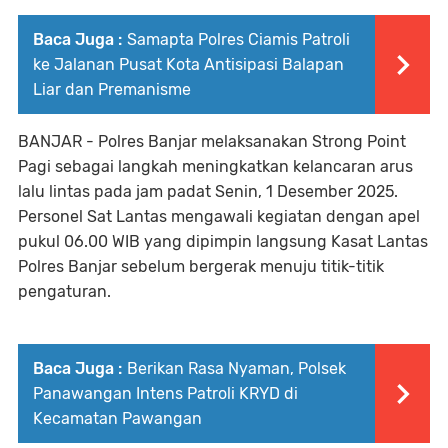
Baca Juga :
Samapta Polres Ciamis Patroli
ke Jalanan Pusat Kota Antisipasi Balapan
Liar dan Premanisme
BANJAR - Polres Banjar melaksanakan Strong Point
Pagi sebagai langkah meningkatkan kelancaran arus
lalu lintas pada jam padat Senin, 1 Desember 2025.
Personel Sat Lantas mengawali kegiatan dengan apel
pukul 06.00 WIB yang dipimpin langsung Kasat Lantas
Polres Banjar sebelum bergerak menuju titik-titik
pengaturan.
Baca Juga :
Berikan Rasa Nyaman, Polsek
Panawangan Intens Patroli KRYD di
Kecamatan Pawangan