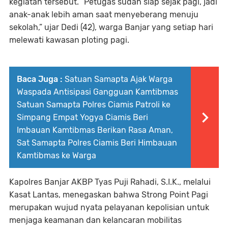
kegiatan tersebut. “Petugas sudah siap sejak pagi, jadi
anak-anak lebih aman saat menyeberang menuju
sekolah,” ujar Dedi (42), warga Banjar yang setiap hari
melewati kawasan ploting pagi.
Baca Juga :
Satuan Samapta Ajak Warga
Waspada Antisipasi Gangguan Kamtibmas
Satuan Samapta Polres Ciamis Patroli ke
Simpang Empat Yogya Ciamis Beri
Imbauan Kamtibmas Berikan Rasa Aman,
Sat Samapta Polres Ciamis Beri Himbauan
Kamtibmas ke Warga
Kapolres Banjar AKBP Tyas Puji Rahadi, S.I.K., melalui
Kasat Lantas, menegaskan bahwa Strong Point Pagi
merupakan wujud nyata pelayanan kepolisian untuk
menjaga keamanan dan kelancaran mobilitas