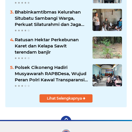
Association for Construction
(JAC) Yugo Okamoto dalam
Bhabinkamtibmas Kelurahan
pertemuan resmi
Situbatu Sambangi Warga,
Perkuat Silaturahmi dan Jaga
Kondusivitas Wilayah
Ratusan Hektar Perkebunan
Karet dan Kelapa Sawit
terendam banjir
Polsek Cikoneng Hadiri
Musyawarah RAPBDesa, Wujud
Peran Polri Kawal Transparansi
dan Kamtibmas Desa
Sindangkasih
Lihat Selengkapnya