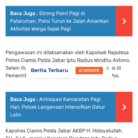
Baca Juga :
Strong Point Pagi di
Pataruman, Polisi Turun ke Jalan Amankan
Aktivitas Warga Sejak Pagi
Pengawasan ini dilaksanakan oleh Kapolsek Rajadesa
Polres Ciamis Polda Jabar Iptu Radius Windhu Astono.
×
Selain itu juga turut bersinergi dengan petugas di
Berita Terbaru
UPDATE
Pemerintah Kecamatan Rajadesa dan Kantor Pos.
Baca Juga :
Antisipasi Kemacetan Pagi
Hari, Polsek Langensari Intensifkan Gatur
Lalin
Kapolres Ciamis Polda Jabar AKBP H. Hidayatullah,