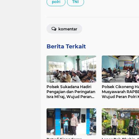
polri
TNI
komentar
Berita Terkait
Polsek Sukadana Hadiri
Polsek Cikoneng Ha
Pengajian dan Peringatan
Musyawarah RAPBD
Isra Mi’raj, Wujud Peran
Wujud Peran Polri 
Polri Jaga Kamtibmas dan
Transparansi dan
Pererat Silaturahmi di
Kamtibmas Desa
Ciparigi
Sindangkasih