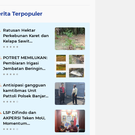
rita Terpopuler
Ratusan Hektar
Perkebunan Karet dan
Kelapa Sawit
terendam banjir
POTRET MEMILUKAN:
Pembiaran Irigasi
Jembatan Beringin
Pagar Alam Berujung
'Bencana' Bagi Petani
Antisipasi gangguan
kamtibmas Unit
Pattoli Polsek Banjar
melaksanakan patroli
ke tempat-tempat
keramaian di wilayah
LSP Difindo dan
hukum
AKPERSI Teken MoU,
Momentum
Kebangkitan
Profesionalisme