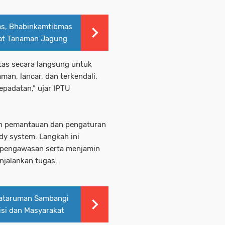
as, Bhabinkamtibmas
at Tanaman Jagung
tas secara langsung untuk
an, lancar, dan terkendali,
epadatan,” ujar IPTU
n pemantauan dan pengaturan
dy system. Langkah ini
s pengawasan serta menjamin
njalankan tugas.
ataruman Sambangi
isi dan Masyarakat