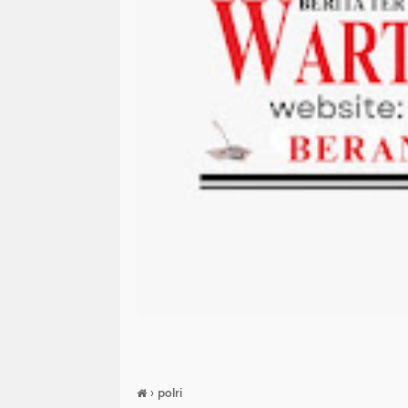
›
polri