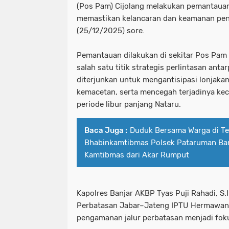
(Pos Pam) Cijolang melakukan pemantauan i
memastikan kelancaran dan keamanan pen
(25/12/2025) sore.
Pemantauan dilakukan di sekitar Pos Pam
salah satu titik strategis perlintasan anta
diterjunkan untuk mengantisipasi lonjaka
kemacetan, serta mencegah terjadinya kece
periode libur panjang Nataru.
Baca Juga :
Duduk Bersama Warga di T
Bhabinkamtibmas Polsek Pataruman Ba
Kamtibmas dari Akar Rumput
Kapolres Banjar AKBP Tyas Puji Rahadi, S.I
Perbatasan Jabar–Jateng IPTU Hermawan,
pengamanan jalur perbatasan menjadi foku