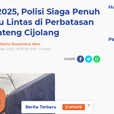
H
2025, Polisi Siaga Penuh
u Lintas di Perbatasan
ateng Cijolang
P
 Warta Nusantara New
er 2025 | 18.30.00 WIB |
0
Views
SHARE
×
Berita Terbaru
UPDATE