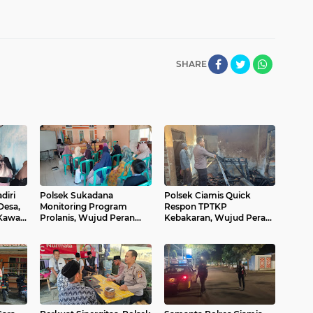
SHARE
diri
Polsek Sukadana
Polsek Ciamis Quick
esa,
Monitoring Program
Respon TPTKP
Kawal
Prolanis, Wujud Peran
Kebakaran, Wujud Peran
Polri Dukung Kesehatan
Polri Hadir Tangani
dan Keamanan
Keadaan Darurat di
Masyarakat Ciparigi
Wilayah Hukum Ciamis