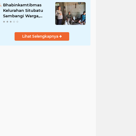
Jurnalis Nasional
Bhabinkamtibmas
Kelurahan Situbatu
Sambangi Warga,
Perkuat Silaturahmi
dan Jaga Kondusivitas
Wilayah
Lihat Selengkapnya