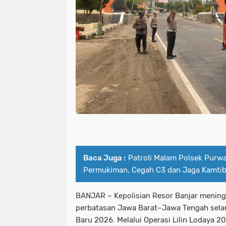
Baca Juga :
Patroli Malam Polsek Purwa
Permukiman, Cegah C3 dan Jaga Kamti
BANJAR – Kepolisian Resor Banjar mening
perbatasan Jawa Barat–Jawa Tengah selam
Baru 2026. Melalui Operasi Lilin Lodaya