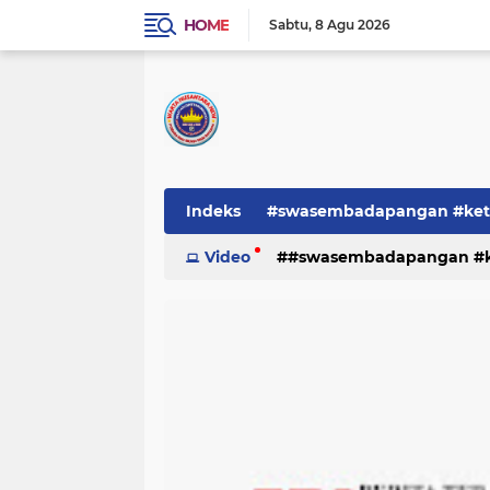
HOME
Sabtu
8 Agu 2026
Indeks
#swasembadapangan #keta
Pemerintah
Video
#swasembadapangan #ke
PEMERINTAHAN
pe
TNI/POLRI
Warta
Warta Berita
pemerintah
pemerintahan
tni/polr
tni/polri
warta
w