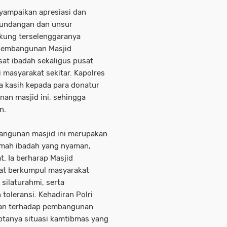
yampaikan apresiasi dan
 undangan dan unsur
kung terselenggaranya
 pembangunan Masjid
sat ibadah sekaligus pusat
masyarakat sekitar. Kapolres
a kasih kepada para donatur
nan masjid ini, sehingga
n.
angunan masjid ini merupakan
rumah ibadah yang nyaman,
 Ia berharap Masjid
pat berkumpul masyarakat
ilaturahmi, serta
toleransi. Kehadiran Polri
ngan terhadap pembangunan
iptanya situasi kamtibmas yang