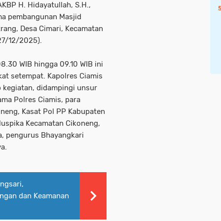
KBP H. Hidayatullah, S.H.,
tama pembangunan Masjid
trang, Desa Cimari, Kecamatan
27/12/2025).
8.30 WIB hingga 09.10 WIB ini
at setempat. Kapolres Ciamis
 kegiatan, didampingi unsur
ma Polres Ciamis, para
oneng, Kasat Pol PP Kabupaten
Muspika Kecamatan Cikoneng,
a, pengurus Bhayangkari
a.
ngsari,
angan dan Keamanan