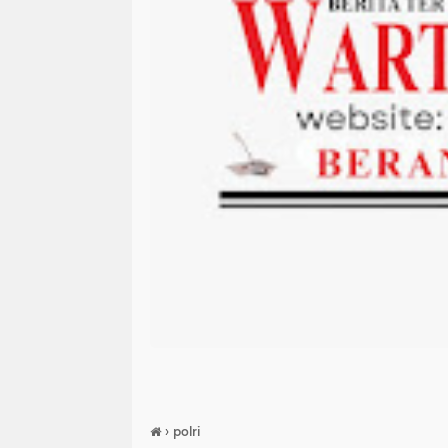
›
polri