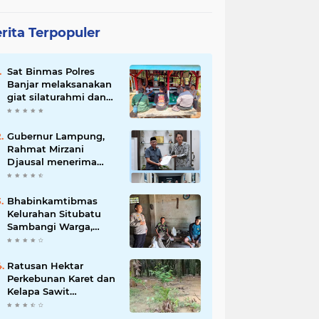
rita Terpopuler
Sat Binmas Polres
Banjar melaksanakan
giat silaturahmi dan
pembinaan kepada
pelaksana Sat Kamling
Gubernur Lampung,
Rahmat Mirzani
Djausal menerima
Senior Executive
Director Japan
Association for
Bhabinkamtibmas
Construction (JAC)
Kelurahan Situbatu
Yugo Okamoto dalam
Sambangi Warga,
pertemuan resmi
Perkuat Silaturahmi
dan Jaga Kondusivitas
Wilayah
Ratusan Hektar
Perkebunan Karet dan
Kelapa Sawit
terendam banjir