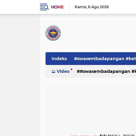
HOME
Kamis
6 Agu 2026
Indeks
#swasembadapangan #keta
Pemerintah
Video
#swasembadapangan #ke
PEMERINTAHAN
pe
TNI/POLRI
Warta
Warta Berita
pemerintah
pemerintahan
tni/polr
tni/polri
warta
w