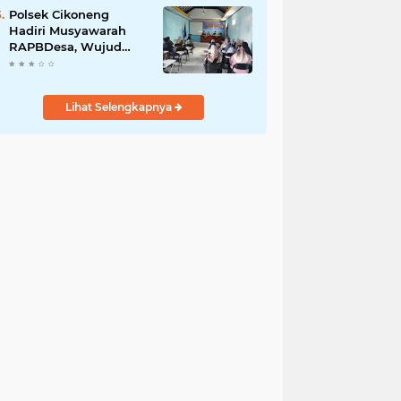
Polsek Cikoneng
Hadiri Musyawarah
RAPBDesa, Wujud
Peran Polri Kawal
Transparansi dan
Kamtibmas Desa
Lihat Selengkapnya
Sindangkasih