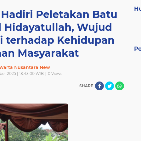
H
 Hadiri Peletakan Batu
 Hidayatullah, Wujud
ri terhadap Kehidupan
P
an Masyarakat
 Warta Nusantara New
er 2025 | 18.43.00 WIB |
0
Views
SHARE