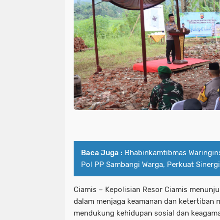
Baca Juga :
Bhabinkamtibmas Waringins
Pol PP Sambangi Warga, Perkuat Sinerg
Ciamis – Kepolisian Resor Ciamis menunju
dalam menjaga keamanan dan ketertiban m
mendukung kehidupan sosial dan keagama