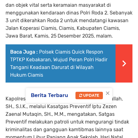
dan objek vital serta keramaian masyarakat di
menggunakan kendaraan dinas Polri Roda 2. Sebanyak
3 unit dikerahkan Roda 2 untuk mendatangi kawasan
Jalan Koperasi Ciamis, Ciamis, Kabupaten Ciamis,
Jawa Barat, Kamis, 25 Desember 2025, malam.
Baca Juga :
Polsek Ciamis Quick Respon
TPTKP Kebakaran, Wujud Peran Polri Hadir
Tangani Keadaan Darurat di Wilayah
Hukum Ciamis
×
Berita Terbaru
UPDATE
Kapolres Ciamis Polda Jabar AKBP H. Hidayatullah,
SH., S.I.K., melalui Kasatgas Preventif Iptu Zezen
Zaenal Mutaqin, SH., M.M., mengatakan, Satgas
Preventif melakukan patroli untuk mengurangi tindak
kriminalitas dan gangguan kamtibmas lainnya saat
momentum Libur Panjang Anak Sekolah, Hari Natal