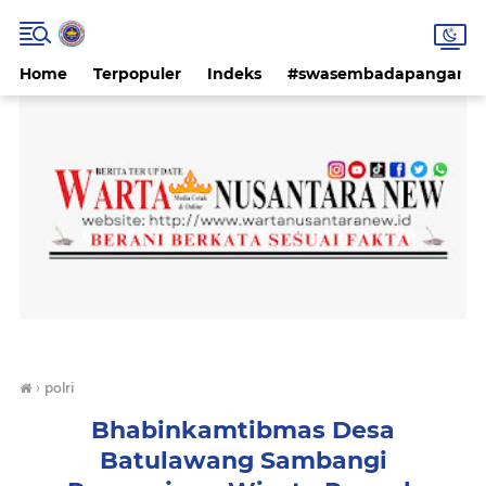
Home
Terpopuler
Indeks
#swasembadapangan #k
›
polri
Bhabinkamtibmas Desa
Batulawang Sambangi