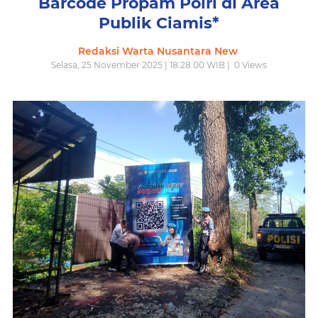
Barcode Propam Polri di Area
Publik Ciamis*
Redaksi Warta Nusantara New
Selasa, 25 November 2025 | 18.28.00 WIB |
0
Views