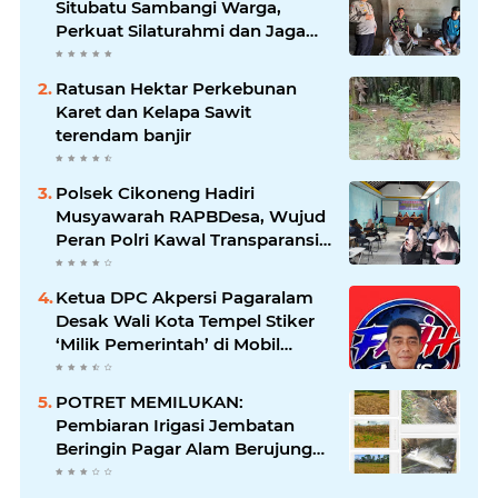
Situbatu Sambangi Warga,
Perkuat Silaturahmi dan Jaga
Kondusivitas Wilayah
Ratusan Hektar Perkebunan
Karet dan Kelapa Sawit
terendam banjir
Polsek Cikoneng Hadiri
Musyawarah RAPBDesa, Wujud
Peran Polri Kawal Transparansi
dan Kamtibmas Desa
Sindangkasih
Ketua DPC Akpersi Pagaralam
Desak Wali Kota Tempel Stiker
‘Milik Pemerintah’ di Mobil
Dinas, Cegah Penyalahgunaan
Aset!
POTRET MEMILUKAN:
Pembiaran Irigasi Jembatan
Beringin Pagar Alam Berujung
'Bencana' Bagi Petani