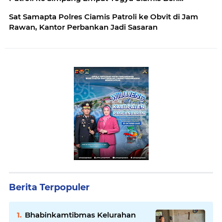
Imbauan Kamtibmas Berikan Rasa Aman, Sat
Sat Samapta Polres Ciamis Patroli ke Obvit di Jam
Samapta Polres Ciamis Beri Himbauan Kamtibmas ke
Rawan, Kantor Perbankan Jadi Sasaran
Warga
Berita Terpopuler
Bhabinkamtibmas Kelurahan