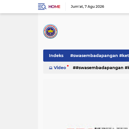
HOME
Jum'at
7 Agu 2026
Indeks
#swasembadapangan #keta
Pemerintah
Video
#swasembadapangan #ke
PEMERINTAHAN
pe
TNI/POLRI
Warta
Warta Berita
pemerintah
pemerintahan
tni/polr
tni/polri
warta
w