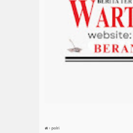
›
polri