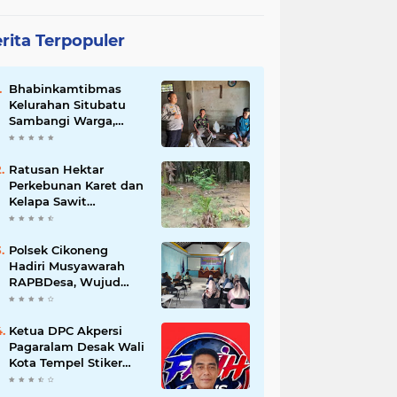
rita Terpopuler
Bhabinkamtibmas
Kelurahan Situbatu
Sambangi Warga,
Perkuat Silaturahmi
dan Jaga Kondusivitas
Wilayah
Ratusan Hektar
Perkebunan Karet dan
Kelapa Sawit
terendam banjir
Polsek Cikoneng
Hadiri Musyawarah
RAPBDesa, Wujud
Peran Polri Kawal
Transparansi dan
Kamtibmas Desa
Ketua DPC Akpersi
Sindangkasih
Pagaralam Desak Wali
Kota Tempel Stiker
‘Milik Pemerintah’ di
Mobil Dinas, Cegah