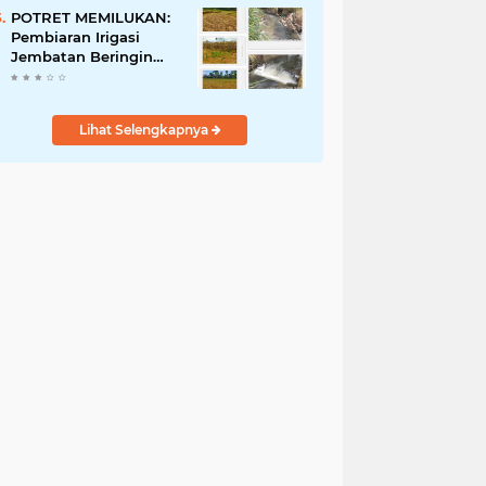
Penyalahgunaan Aset!
POTRET MEMILUKAN:
Pembiaran Irigasi
Jembatan Beringin
Pagar Alam Berujung
'Bencana' Bagi Petani
Lihat Selengkapnya