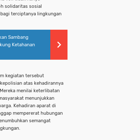
 solidaritas sosial
bagi terciptanya lingkungan
ifkan Sambang
ukung Ketahanan
am kegiatan tersebut
kepolisian atas kehadirannya
ereka menilai keterlibatan
 masyarakat menunjukkan
arga. Kehadiran aparat di
dianggap mempererat hubungan
a menumbuhkan semangat
ngkungan.