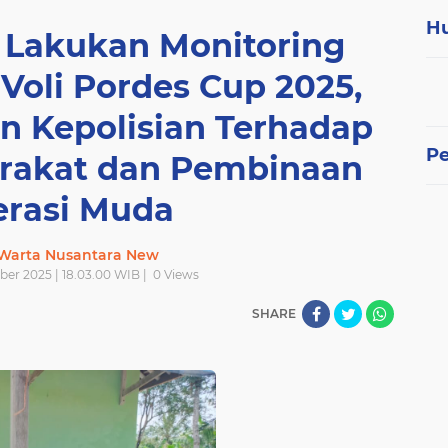
H
 Lakukan Monitoring
Voli Pordes Cup 2025,
 Kepolisian Terhadap
P
arakat dan Pembinaan
rasi Muda
 Warta Nusantara New
er 2025 | 18.03.00 WIB |
0
Views
SHARE