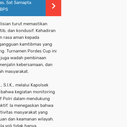
tas, Sat Samapta
 BPS
lisian turut memastikan
tib, dan kondusif. Kehadiran
an rasa aman kepada
i gangguan kamtibmas yang
ng. Turnamen Pordes Cup ini
pi juga wadah pembinaan
menjalin kebersamaan, dan
ah masyarakat.
 S.I.K., melalui Kapolsek
 bahwa kegiatan monitoring
if Polri dalam mendukung
uktif. Ia menegaskan bahwa
ktivitas masyarakat yang
uan dan keamanan wilayah.
a voli tidak hanya