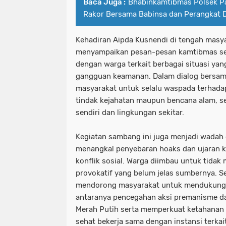
Baca Juga :
Bhabinkamtibmas Polsek P
Rakor Bersama Babinsa dan Perangkat 
Kehadiran Aipda Kusnendi di tengah masy
menyampaikan pesan-pesan kamtibmas se
dengan warga terkait berbagai situasi ya
gangguan keamanan. Dalam dialog bersam
masyarakat untuk selalu waspada terhad
tindak kejahatan maupun bencana alam, s
sendiri dan lingkungan sekitar.
Kegiatan sambang ini juga menjadi wadah
menangkal penyebaran hoaks dan ujaran 
konflik sosial. Warga diimbau untuk tidak
provokatif yang belum jelas sumbernya. Se
mendorong masyarakat untuk mendukung 
antaranya pencegahan aksi premanisme d
Merah Putih serta memperkuat ketahanan 
sehat bekerja sama dengan instansi terkait