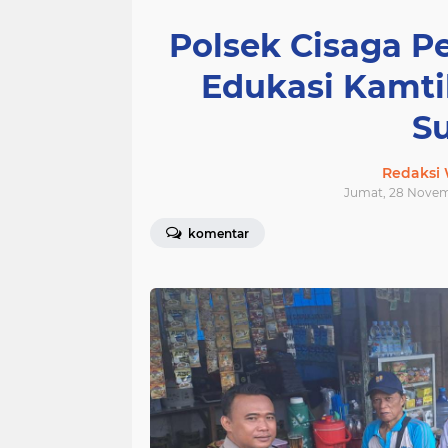
Polsek Cisaga P
Edukasi Kamt
S
Redaksi
Jumat, 28 Novemb
komentar