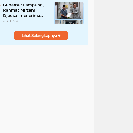
Penyalahgunaan Aset!
Gubernur Lampung,
Rahmat Mirzani
Djausal menerima
Senior Executive
Director Japan
Association for
Lihat Selengkapnya
Construction (JAC)
Yugo Okamoto dalam
pertemuan resmi