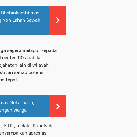
 Bhabinkamtibmas
g Non Lahan Sawah
rga segera melapor kepada
 center 110 apabila
ahatan lain di wilayah
stikan setiap potensi
an tepat.
mas Mekarharja,
dengan Warga
 S.I.K., melalui Kapolsek
enyampaikan apresiasi