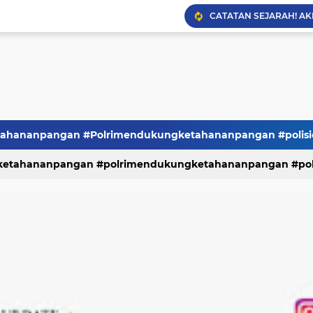
Viral !!!! Polres Banda
Ada Apa?... Kadis PSD
hananpangan #Polrimendukungketahananpangan #polisic
tahananpangan #polrimendukungketahananpangan #polis
ndidikan
POLITIK
polri
Tmi
TNI
tni di polri
Tni
Warta Beritaa
yni
pendidikan
politik
polri
tmi
tni
tni di polr
arta berita
warta beritaa
yni