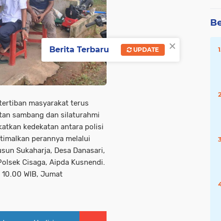
Be
×
Berita Terbaru
UPDATE
ertiban masyarakat terus
atan sambang dan silaturahmi
atkan kedekatan antara polisi
timalkan perannya melalui
sun Sukaharja, Desa Danasari,
Polsek Cisaga, Aipda Kusnendi.
l 10.00 WIB, Jumat