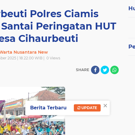
H
beuti Polres Ciamis
 Santai Peringatan HUT
esa Cihaurbeuti
P
 Warta Nusantara New
er 2025 | 18.22.00 WIB |
0
Views
SHARE
×
Berita Terbaru
UPDATE