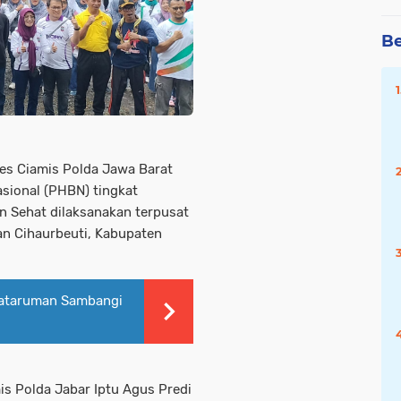
Be
res Ciamis Polda Jawa Barat
asional (PHBN) tingkat
n Sehat dilaksanakan terpusat
an Cihaurbeuti, Kabupaten
ataruman Sambangi
mis Polda Jabar Iptu Agus Predi