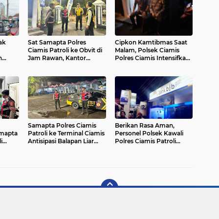
ak
Sat Samapta Polres
Cipkon Kamtibmas Saat
Ciamis Patroli ke Obvit di
Malam, Polsek Ciamis
n
Jam Rawan, Kantor
Polres Ciamis Intensifkan
Perbankan Jadi Sasaran
Patroli ke Jalan
mis
 Beri
as
 Sat
mis
Samapta Polres Ciamis
Berikan Rasa Aman,
ga
amapta
Patroli ke Terminal Ciamis
Personel Polsek Kawali
i
Antisipasi Balapan Liar
Polres Ciamis Patroli
dan Premanisme
Dialogis di Malam Hari