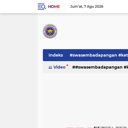
HOME
Jum'at
7 Agu 2026
Indeks
#swasembadapangan #keta
Pemerintah
Video
#swasembadapangan #ke
PEMERINTAHAN
pe
TNI/POLRI
Warta
Warta Berita
pemerintah
pemerintahan
tni/polr
tni/polri
warta
w