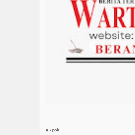
›
polri