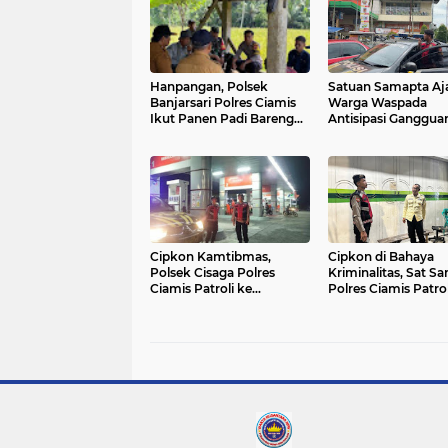
Hanpangan, Polsek
Satuan Samapta Aj
Banjarsari Polres Ciamis
Warga Waspada
Ikut Panen Padi Bareng
Antisipasi Ganggua
Petani di Desa
Kamtibmas Satuan
Banjaranyar
Samapta Polres Cia
Patroli ke Simpang
Empat Yogya Ciamis
Imbauan Kamtibm
Berikan Rasa Aman,
Samapta Polres Cia
Beri Himbauan
Cipkon Kamtibmas,
Cipkon di Bahaya
Kamtibmas ke War
Polsek Cisaga Polres
Kriminalitas, Sat S
Ciamis Patroli ke
Polres Ciamis Patrol
Kawasan Obvit dan
Dialogis ke Kantor
Keramaian
Pegadaian Syariah