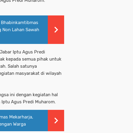
u Agus Predi Muharom.
 Bhabinkamtibmas
g Non Lahan Sawah
Jabar Iptu Agus Predi
k kepada semua pihak untuk
ah. Salah satunya
giatan masyarakat di wilayah
ngsa ini dengan kegiatan hal
ata Iptu Agus Predi Muharom.
mas Mekarharja,
dengan Warga