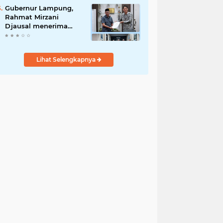
Penyalahgunaan Aset!
Gubernur Lampung,
Rahmat Mirzani
Djausal menerima
Senior Executive
Director Japan
Association for
Lihat Selengkapnya
Construction (JAC)
Yugo Okamoto dalam
pertemuan resmi