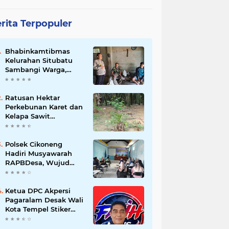
rita Terpopuler
Bhabinkamtibmas
Kelurahan Situbatu
Sambangi Warga,
Perkuat Silaturahmi
dan Jaga Kondusivitas
Wilayah
Ratusan Hektar
Perkebunan Karet dan
Kelapa Sawit
terendam banjir
Polsek Cikoneng
Hadiri Musyawarah
RAPBDesa, Wujud
Peran Polri Kawal
Transparansi dan
Kamtibmas Desa
Ketua DPC Akpersi
Sindangkasih
Pagaralam Desak Wali
Kota Tempel Stiker
‘Milik Pemerintah’ di
Mobil Dinas, Cegah